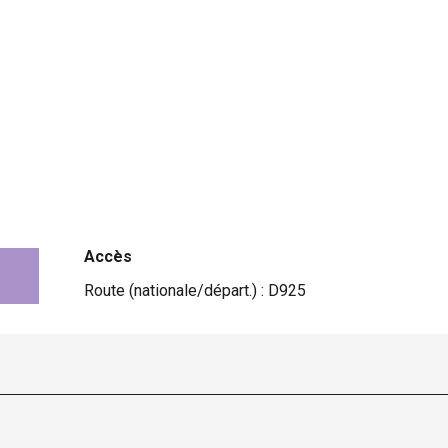
Accès
Accès
Route (nationale/départ.) : D925