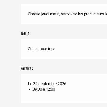
Séjours en train
Quand il pleut
Restaurants avec vue
Description
Séjours à vélo
Avec les enfants
Chaque jeudi matin, retrouvez les producteurs 
Entre amis
Le Tr
Tarifs
Eu
Gratuit pour tous
Criel-sur-Mer
Horaires
Blangy-s
Dieppe
Offranville
Le 24 septembre 2026
09:00 à 12:00
t-Valery-en-Caux
er