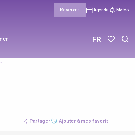
Réserver
Agenda
Météo
ner
FR
Rech
Voir les favor
el
Ajouter aux favoris
Partager
Ajouter à mes favoris