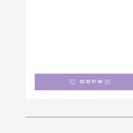
re
éjour
02 35 97 40
▒▒