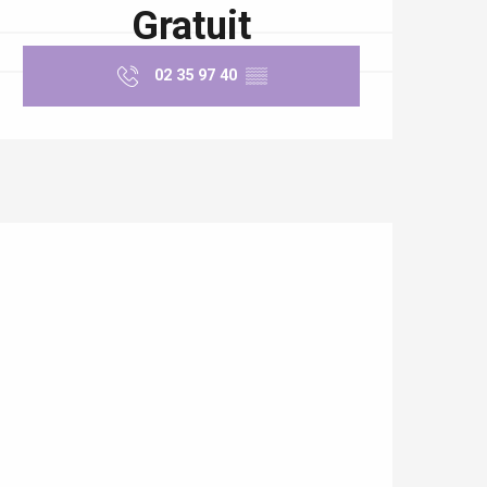
Gratuit
02 35 97 40
▒▒