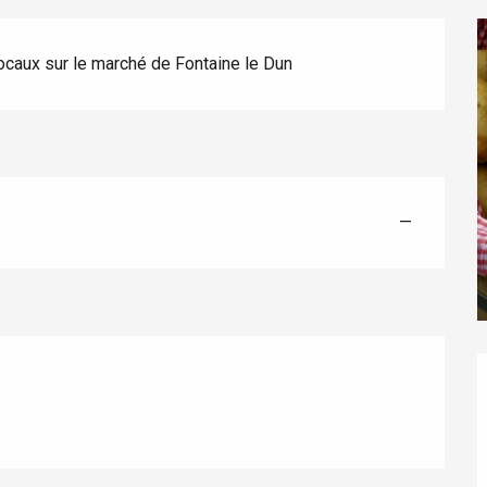
locaux sur le marché de Fontaine le Dun
éport
Lille 2h30
—
ur-Bresle