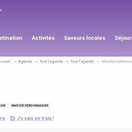
s
stination
Activités
Saveurs locales
Séjour
ccueil
Agenda
Tout l’agenda
Tout l’agenda
Marché traditionn
OIR
MARCHÉ HEBDOMADAIRE
dre
J'y vais en train !