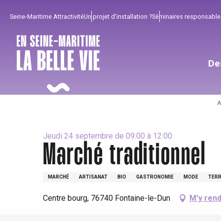
Aller
Seine-Maritime Attractivité
Un projet d'installation ?
Séminaires responsable
au
contenu
principal
De
A
Jeudi 24 septembre de 09:00 à 12:00
Marché traditionnel
Pour profiter
Incontournables
Bien de chez nous !
MARCHÉ
ARTISANAT
BIO
GASTRONOMIE
MODE
TERR
Tout l'agenda
Lieux branchés
Séjours en bord de
Centre bourg, 76740 Fontaine-le-Dun
M'y ren
mer
Eté
Meilleurs brunch