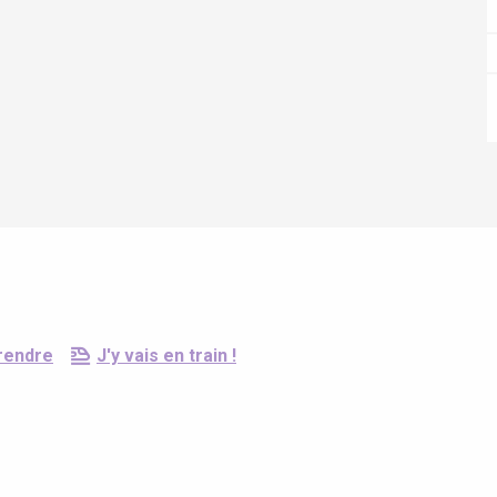
Eaux
l
rendre
J'y vais en train !