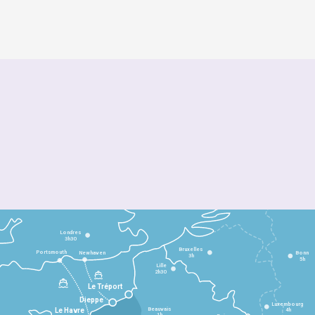
Londres
3h30
Bruxelles
Portsmouth
Newhaven
Bonn
3h
5h
Lille
2h30
Le Tréport
Dieppe
Luxembourg
Beauvais
4h
Le Havre
1h