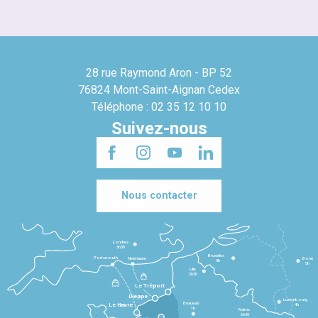
28 rue Raymond Aron - BP 52
76824 Mont-Saint-Aignan Cedex
Téléphone : 02 35 12 10 10
Suivez-nous
Nous contacter
Londres
3h30
Bruxelles
Portsmouth
Newhaven
Bonn
3h
5h
Lille
2h30
Le Tréport
Dieppe
Luxembourg
Beauvais
4h
Le Havre
1h
Reims
2h45