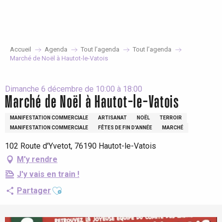
Aller
au
contenu
principal
Accueil
Agenda
Tout l’agenda
Tout l’agenda
Marché de Noël à Hautot-le-Vatois
Dimanche 6 décembre de 10:00 à 18:00
Marché de Noël à Hautot-le-Vatois
MANIFESTATION COMMERCIALE
ARTISANAT
NOËL
TERROIR
MANIFESTATION COMMERCIALE
FÊTES DE FIN D'ANNÉE
MARCHÉ
102 Route d'Yvetot, 76190 Hautot-le-Vatois
M'y rendre
J'y vais en train !
Ajouter aux favoris
Partager