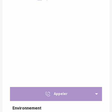
Appeler
Environnement
Environnement