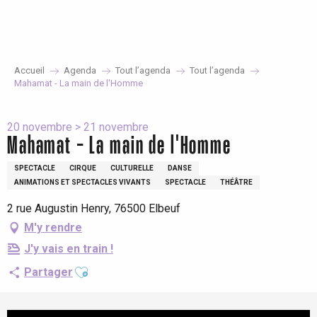
Aller
au
contenu
principal
Accueil
Agenda
Tout l’agenda
Tout l’agenda
Mahamat - La main de l'Homme
20 novembre > 21 novembre
Mahamat - La main de l'Homme
SPECTACLE
CIRQUE
CULTURELLE
DANSE
ANIMATIONS ET SPECTACLES VIVANTS
SPECTACLE
THÉÂTRE
2 rue Augustin Henry, 76500 Elbeuf
M'y rendre
J'y vais en train !
Ajouter aux favoris
Partager