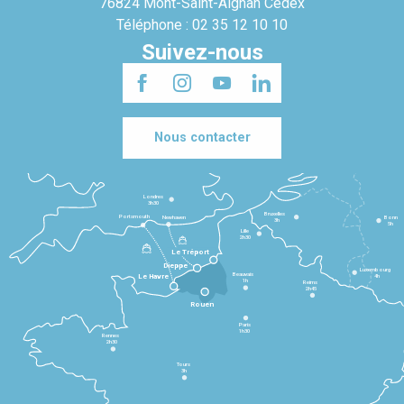
76824 Mont-Saint-Aignan Cedex
Téléphone : 02 35 12 10 10
Suivez-nous
Nous contacter
Londres
3h30
Bruxelles
Portsmouth
Newhaven
Bonn
3h
5h
Lille
2h30
Le Tréport
Dieppe
Luxembourg
Beauvais
4h
Le Havre
1h
Reims
2h45
Rouen
Paris
1h30
Rennes
2h30
Tours
3h