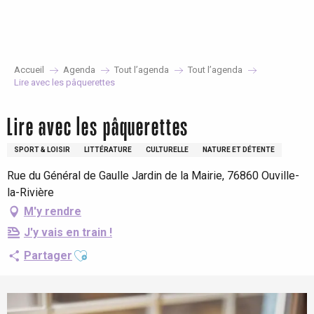
Aller
au
contenu
principal
Accueil
Agenda
Tout l’agenda
Tout l’agenda
Lire avec les pâquerettes
Lire avec les pâquerettes
SPORT & LOISIR
LITTÉRATURE
CULTURELLE
NATURE ET DÉTENTE
Rue du Général de Gaulle Jardin de la Mairie, 76860 Ouville-
la-Rivière
M'y rendre
J'y vais en train !
Ajouter aux favoris
Partager