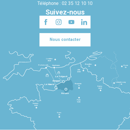
Téléphone : 02 35 12 10 10
Suivez-nous
Nous contacter
Londres
3h30
Bruxelles
Portsmouth
Newhaven
Bonn
3h
5h
Lille
2h30
Le Tréport
Dieppe
Luxembourg
Beauvais
4h
Le Havre
1h
Reims
2h45
Rouen
Paris
1h30
Rennes
2h30
Tours
3h