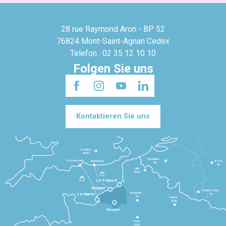
28 rue Raymond Aron - BP 52
76824 Mont-Saint-Agnan Cedex
Telefon : 02 35 12 10 10
Folgen Sie uns
Kontaktieren Sie uns
Londres
3h30
Bruxelles
Portsmouth
Newhaven
Bonn
3h
5h
Lille
2h30
Le Tréport
Dieppe
Luxembourg
Beauvais
4h
Le Havre
1h
Reims
2h45
Rouen
Paris
1h30