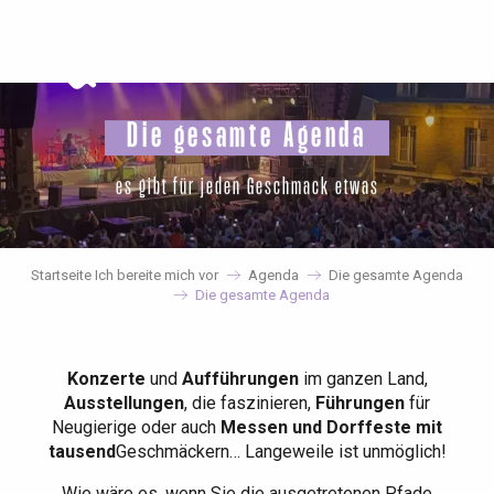
Aller
au
contenu
principal
Die gesamte Agenda
es gibt für jeden Geschmack etwas
Startseite Ich bereite mich vor
Agenda
Die gesamte Agenda
Die gesamte Agenda
Konzerte
und
Aufführungen
im ganzen Land,
Ausstellungen
, die faszinieren,
Führungen
für
Neugierige oder auch
Messen und Dorffeste mit
tausend
Geschmäckern… Langeweile ist unmöglich!
Wie wäre es, wenn Sie die ausgetretenen Pfade