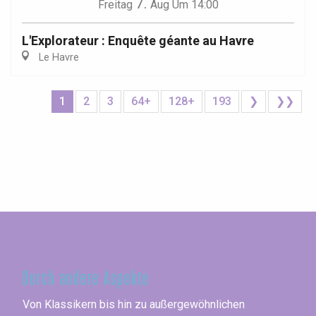
7.
Freitag
Aug
Um 14:00
L'Explorateur : Enquête géante au Havre
Le Havre
1
2
3
64+
128+
193
❯
❯❯
Seine-Maritime
Durch andere Aspekte
Von Klassikern bis hin zu außergewöhnlichen