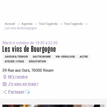
Aller
au
contenu
principal
Accueil
Agenda
Tout l’agenda
Tout l’agenda
Les vins de Bourgogne
Mardi 6 octobre de 19:30 à 22:30
Les vins de Bourgogne
SAVEUR & TERROIR
GASTRONOMIE
VIN -OENOLOGIE
AUTRE
ATELIER / STAGE
DÉGUSTATION
39 Rue aux Ours, 76000 Rouen
M'y rendre
J'y vais en train !
Ajouter aux favoris
Partager