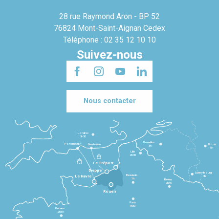
28 rue Raymond Aron - BP 52
76824 Mont-Saint-Aignan Cedex
Téléphone : 02 35 12 10 10
Suivez-nous
Nous contacter
Londres
3h30
Bruxelles
Portsmouth
Newhaven
Bonn
3h
5h
Lille
2h30
Le Tréport
Dieppe
Luxembourg
Beauvais
4h
Le Havre
1h
Reims
2h45
Rouen
Paris
1h30
Rennes
2h30