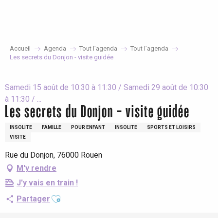
Aller
au
contenu
principal
Accueil
Agenda
Tout l’agenda
Tout l’agenda
Les secrets du Donjon - visite guidée
Samedi 15 août de 10:30 à 11:30 / Samedi 29 août de 10:30
à 11:30 / ...
Les secrets du Donjon - visite guidée
INSOLITE
FAMILLE
POUR ENFANT
INSOLITE
SPORTS ET LOISIRS
VISITE
Rue du Donjon, 76000 Rouen
M'y rendre
J'y vais en train !
Ajouter aux favoris
Partager