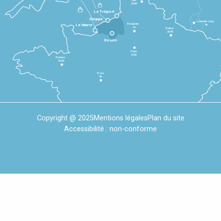
2h30
Le Tréport
Dieppe
Luxembourg
Beauvais
4h
Le Havre
1h
Reims
2h45
Rouen
Paris
1h30
Rennes
2h30
Tours
3h
Copyright @ 2025
Mentions légales
Plan du site
Accessibilité : non-conforme