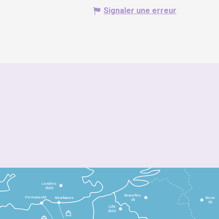
Signaler une erreur
Londres
3h30
Bruxelles
Portsmouth
Newhaven
Bonn
3h
5h
Lille
2h30