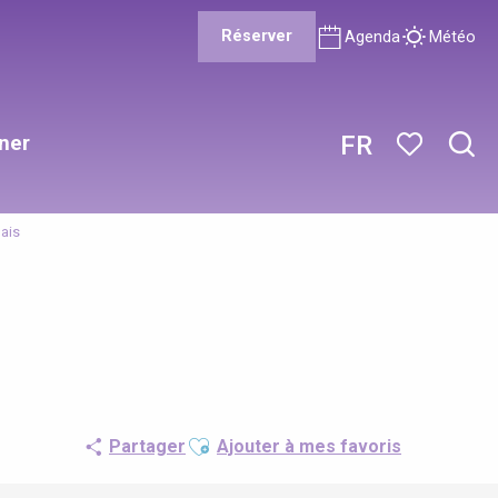
Réserver
Agenda
Météo
ner
FR
Rech
Voir les favor
ais
Ajouter aux favoris
Partager
Ajouter à mes favoris