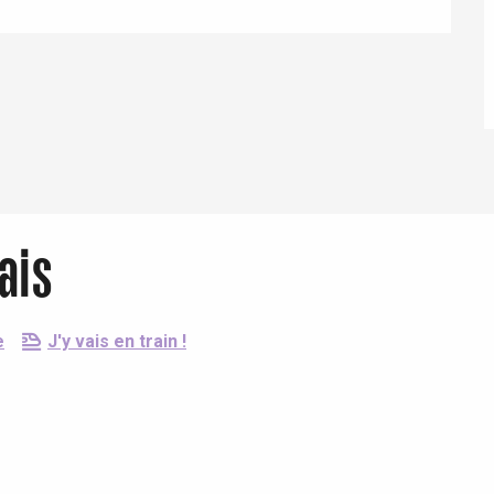
Eaux
ais
e
J'y vais en train !