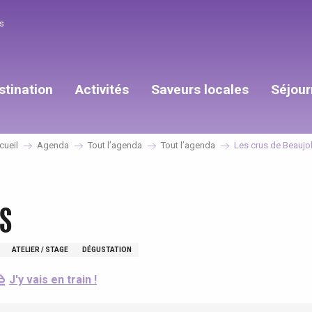
s
stination
Activités
Saveurs locales
Séjour
cueil
Agenda
Tout l’agenda
Tout l’agenda
Les crus de Beaujol
is
ATELIER / STAGE
DÉGUSTATION
J'y vais en train !