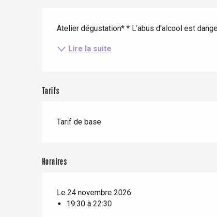
Séjours en train
Quand il pleut
Restaurants avec vue
Description
Séjours à vélo
Avec les enfants
Atelier dégustation* * L'abus d'alcool est dan
Entre amis
Lire la suite
Le Tr
Tarifs
Eu
Tarif de base
Criel-sur-Mer
Blangy-s
Dieppe
Horaires
Offranville
t-Valery-en-Caux
Le 24 novembre 2026
er
19:30 à 22:30