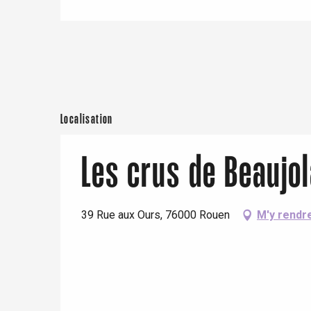
e
Neufchâtel-en-Bray
Doudeville
Val-de-Scie
etot
Forges-les-
Clères
Localisation
Buchy
en-Seine
Les crus de Beaujol
Duclair
Rouen
39 Rue aux Ours, 76000 Rouen
M'y rendr
Paris 1h30