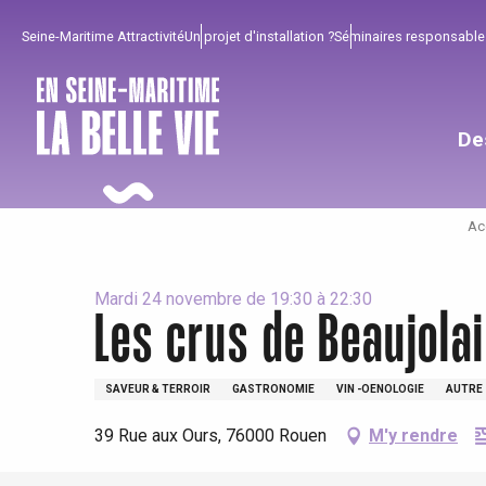
Aller
Seine-Maritime Attractivité
Un projet d'installation ?
Séminaires responsable
au
contenu
principal
De
Ac
Mardi 24 novembre de 19:30 à 22:30
Les crus de Beaujola
Pour profiter
Incontournables
Bien de chez nous !
SAVEUR & TERROIR
GASTRONOMIE
VIN -OENOLOGIE
AUTRE
Tout l'agenda
Lieux branchés
Séjours en bord de
39 Rue aux Ours, 76000 Rouen
M'y rendre
mer
Eté
Meilleurs brunch