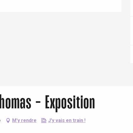
Eaux
 Thomas - Exposition
e
M'y rendre
J'y vais en train !