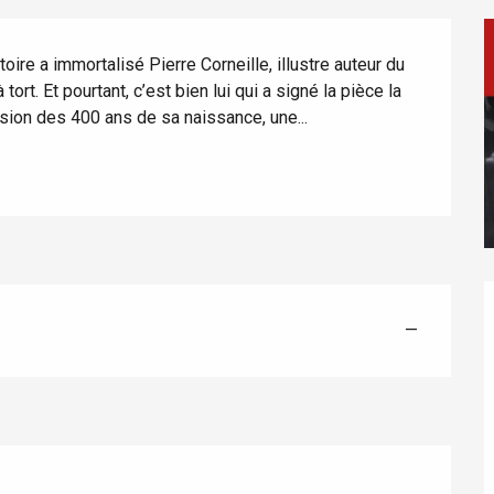
oire a immortalisé Pierre Corneille, illustre auteur du 
t. Et pourtant, c’est bien lui qui a signé la pièce la 
asion des 400 ans de sa naissance, une...
éport
Lille 2h30
—
ur-Bresle