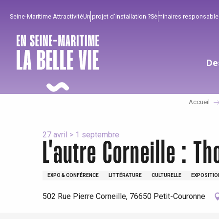
Aller
Seine-Maritime Attractivité
Un projet d'installation ?
Séminaires responsable
au
contenu
principal
De
Accueil
27 avril > 1 septembre
L'autre Corneille : T
Pour profiter
Incontournables
Bien de chez nous !
EXPO & CONFÉRENCE
LITTÉRATURE
CULTURELLE
EXPOSITIO
Tout l'agenda
Lieux branchés
Séjours en bord de
502 Rue Pierre Corneille, 76650 Petit-Couronne
mer
Eté
Meilleurs brunch