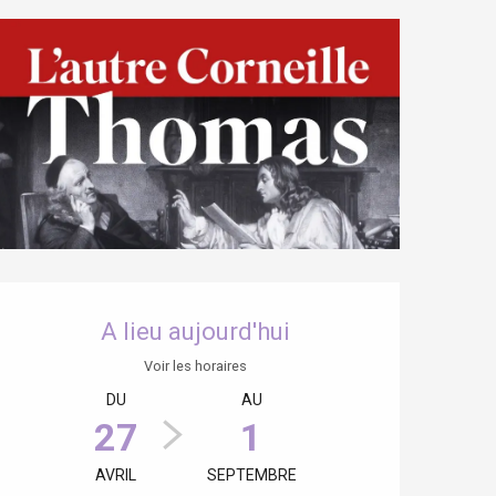
Ouverture et coordonnées
A lieu aujourd'hui
Voir les horaires
DU
AU
27
1
AVRIL
SEPTEMBRE