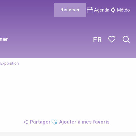
Réserver
Agenda
Météo
ner
FR
Rech
Voir les favor
- Exposition
Ajouter aux favoris
Partager
Ajouter à mes favoris