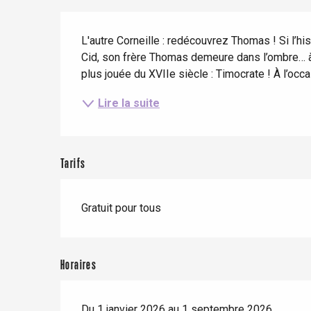
Séjours en train
Quand il pleut
Restaurants avec vue
Description
Séjours à vélo
L'autre Corneille : redécouvrez Thomas ! Si l’hist
Avec les enfants
Cid, son frère Thomas demeure dans l’ombre… à tor
Entre amis
plus jouée du XVIIe siècle : Timocrate ! À l’occ
Lire la suite
Le Tr
Eu
Tarifs
Criel-sur-Mer
Gratuit pour tous
Blangy-s
Dieppe
Offranville
Horaires
t-Valery-en-Caux
er
Du 1 janvier 2026 au 1 septembre 2026