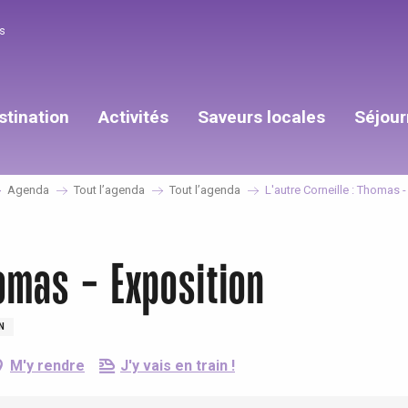
s
stination
Activités
Saveurs locales
Séjour
Agenda
Tout l’agenda
Tout l’agenda
L'autre Corneille : Thomas 
homas - Exposition
N
M'y rendre
J'y vais en train !