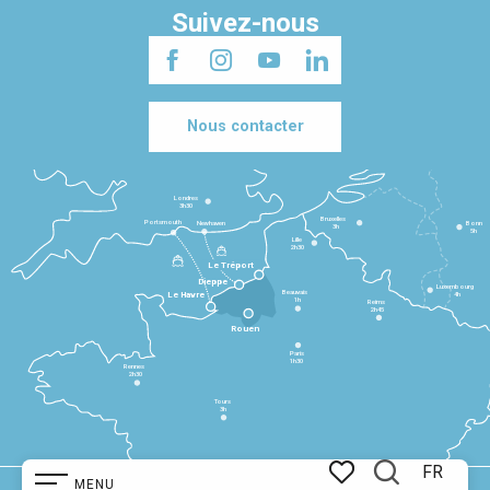
Suivez-nous
Nous contacter
Londres
3h30
Bruxelles
Portsmouth
Newhaven
Bonn
3h
5h
Lille
2h30
Le Tréport
Dieppe
Luxembourg
Beauvais
4h
Le Havre
1h
Reims
2h45
Rouen
Paris
1h30
Rennes
2h30
Tours
3h
FR
MENU