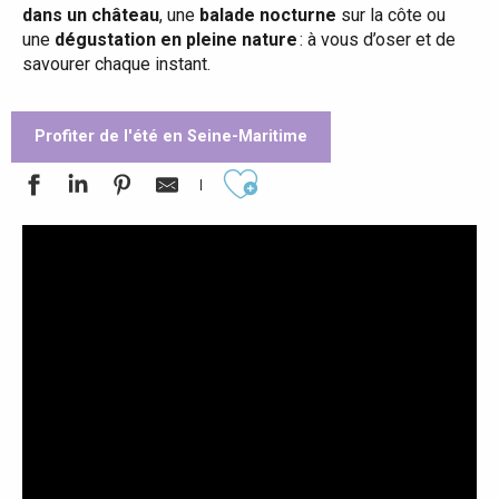
dans un château
, une
balade nocturne
sur la côte ou
une
dégustation en pleine nature
: à vous d’oser et de
savourer chaque instant.
Profiter de l'été en Seine-Maritime
Ajouter aux favoris