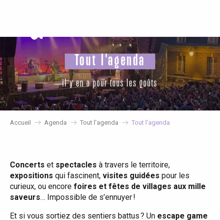
Aller
au
contenu
principal
Tout l'agenda
il y en a pour tous les goûts
Accueil
Agenda
Tout l’agenda
Tout l’agenda
Concerts
et
spectacles
à travers le territoire,
expositions
qui fascinent,
visites guidées
pour les
curieux, ou encore
foires et fêtes de villages aux mille
saveurs
… Impossible de s’ennuyer !
Et si vous sortiez des sentiers battus ? Un
escape game