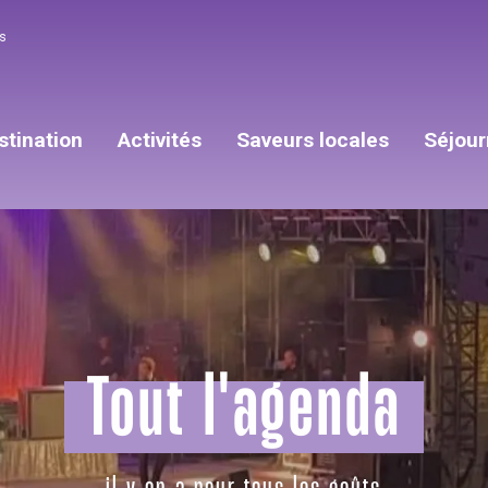
s
stination
Activités
Saveurs locales
Séjour
Tout l'agenda