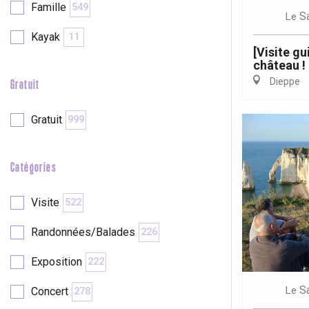
Famille
549
S
Le
Kayak
11
re
éjour
[Visite gu
château !
Dieppe
Gratuit
Gratuit
999
Catégories
Visite
522
Randonnées/Balades
226
Exposition
222
S
Le
Concert
278