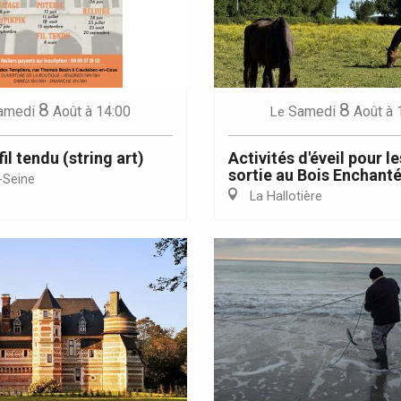
8
8
Eaux
amedi
Août
à 14:00
Samedi
Août
à 
Le
fil tendu (string art)
Activités d'éveil pour le
sortie au Bois Enchant
-Seine
La Hallotière