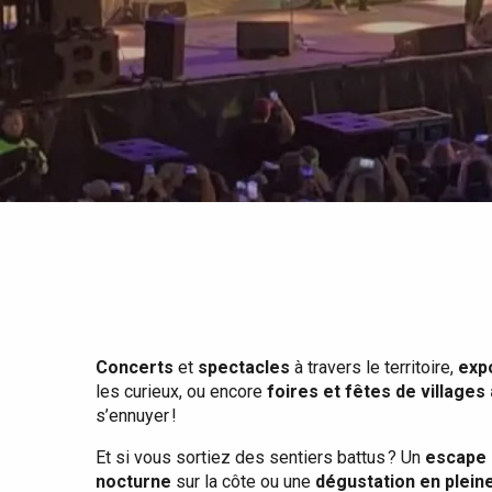
Tout l'agenda
Lieux branchés
Séjours en bord de
mer
Eté
Meilleurs brunch
Séjours en train
Quand il pleut
Restaurants avec vue
Séjours à vélo
Avec les enfants
Entre amis
Concerts
et
spectacles
à travers le territoire,
exp
les curieux, ou encore
foires et fêtes de villages
s’ennuyer !
Et si vous sortiez des sentiers battus ? Un
escape 
nocturne
sur la côte ou une
dégustation en plein