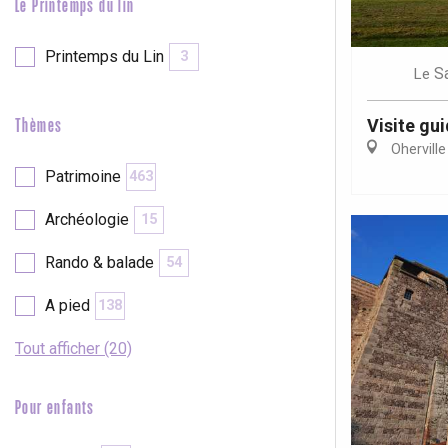
Le Printemps du lin
Printemps du Lin
3
S
Le
Visite gu
Thèmes
Oherville
Patrimoine
463
Archéologie
15
Rando & balade
54
A pied
138
Tout afficher (20)
Pour enfants