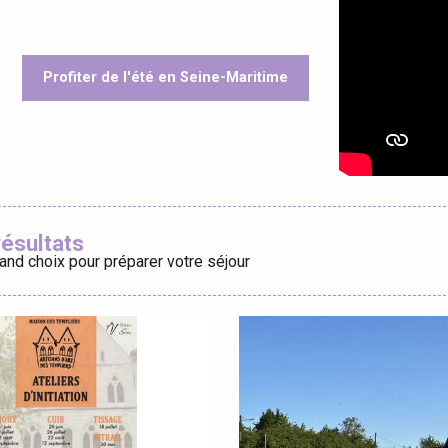
Profiter de l'été en Seine-Maritime
éport
oris
Lille 2h30
résultats
and choix pour préparer votre séjour
ur-Bresle