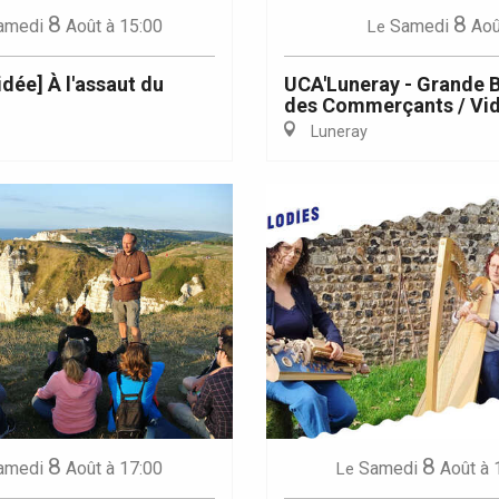
8
8
amedi
Août
à 15:00
Samedi
Aoû
Le
idée] À l'assaut du
UCA'Luneray - Grande 
des Commerçants / Vid
Luneray
8
8
amedi
Août
à 17:00
Samedi
Août
à 
Le