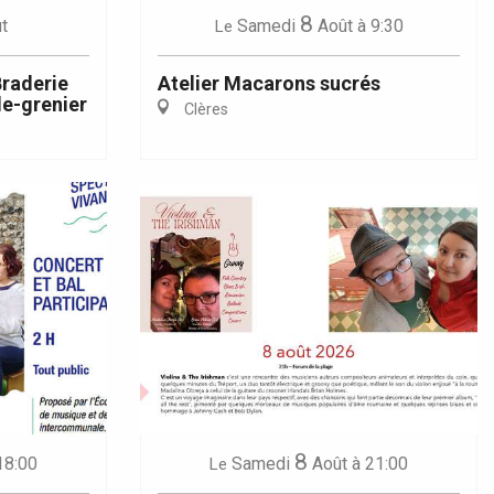
8
t
Samedi
Août
à 9:30
Le
Braderie
Atelier Macarons sucrés
e-grenier
Clères
8
18:00
Samedi
Août
à 21:00
Le