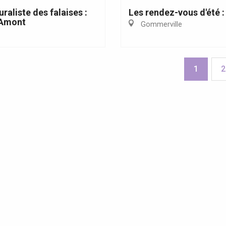
uraliste des falaises :
Les rendez-vous d'été :
'Amont
Gommerville
1
2
ncerts et spectacles