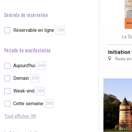
e
Neufchâtel-en-Bray
Doudeville
Centrale de réservation
Val-de-Scie
etot
Réservable en ligne
124
Forges-les-
S
Le
Clères
Buchy
Période de manifestation
Initiation 
en-Seine
Rives-en
Duclair
Aujourd'hui
244
Rouen
Demain
224
Week-end
305
Cette semaine
305
Paris 1h30
Tout afficher (8)