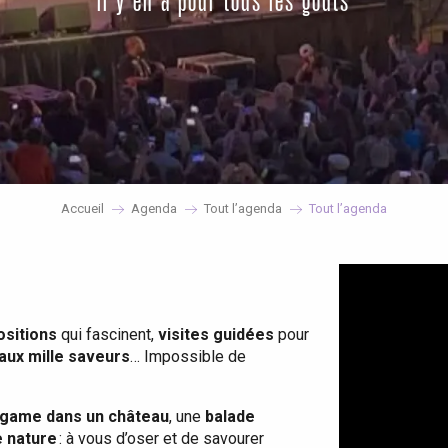
il y en a pour tous les goûts
Accueil
Agenda
Tout l’agenda
Tout l’agenda
ositions
qui fascinent,
visites guidées
pour
 aux mille saveurs
… Impossible de
game dans un château
, une
balade
e nature
: à vous d’oser et de savourer