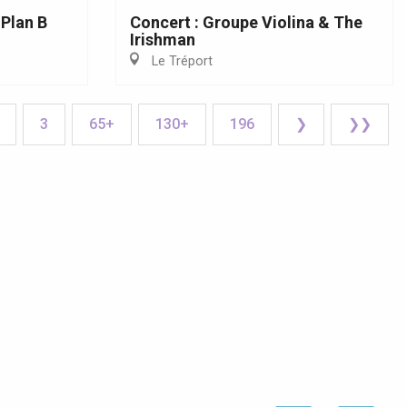
 Plan B
Concert : Groupe Violina & The
Irishman
Le Tréport
3
65+
130+
196
❯
❯❯