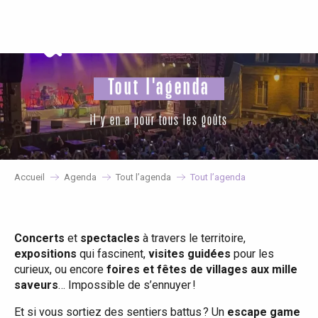
Aller
au
contenu
principal
Tout l'agenda
il y en a pour tous les goûts
Accueil
Agenda
Tout l’agenda
Tout l’agenda
Concerts
et
spectacles
à travers le territoire,
expositions
qui fascinent,
visites guidées
pour les
curieux, ou encore
foires et fêtes de villages aux mille
saveurs
… Impossible de s’ennuyer !
Et si vous sortiez des sentiers battus ? Un
escape game