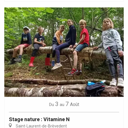
3
7
Août
Du
au
Stage nature : Vitamine N
Saint-Laurent-de-Brèvedent