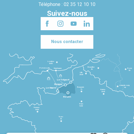
Téléphone : 02 35 12 10 10
Suivez-nous
Nous contacter
Londres
3h30
Bruxelles
Portsmouth
Newhaven
Bonn
3h
5h
Lille
2h30
Le Tréport
Dieppe
Luxembourg
Beauvais
4h
Le Havre
1h
Reims
2h45
Rouen
Paris
1h30
Rennes
2h30
Tours
3h