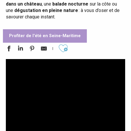
dans un château
, une
balade nocturne
sur la côte ou
une
dégustation en pleine nature
: à vous d’oser et de
savourer chaque instant.
Profiter de l'été en Seine-Maritime
Ajouter aux favoris