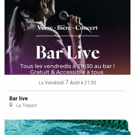
7
Vendredi
Août
à 21:30
Le
Bar live
Le Tréport