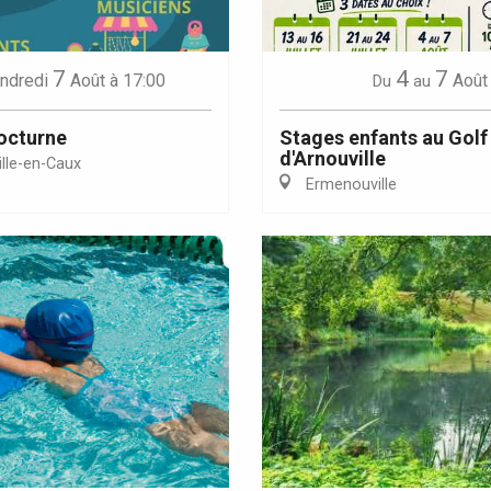
7
4
7
ndredi
Août
à 17:00
Août
Du
au
octurne
Stages enfants au Golf
d'Arnouville
lle-en-Caux
Ermenouville