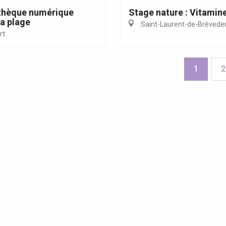
thèque numérique
Stage nature : Vitamin
 la plage
Saint-Laurent-de-Brèvede
rt
1
2
ites guidées