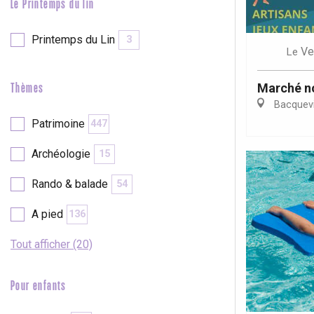
Le Printemps du lin
Printemps du Lin
3
Ve
Le
Marché n
Thèmes
Bacquevi
Patrimoine
447
Archéologie
15
Rando & balade
54
A pied
136
Tout afficher (20)
Pour enfants