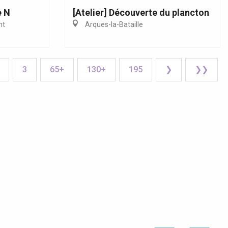
e N
[Atelier] Découverte du plancton
nt
Arques-la-Bataille
3
65+
130+
195
❯
❯❯