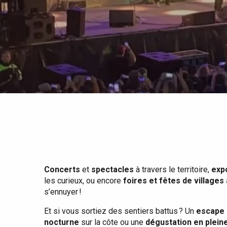
Tout l'agenda
Lieux branchés
Séjours en bord de
mer
Eté
Meilleurs brunch
Séjours en train
Quand il pleut
Restaurants avec vue
Séjours à vélo
Avec les enfants
Entre amis
Concerts
et
spectacles
à travers le territoire,
exp
les curieux, ou encore
foires et fêtes de villages
s’ennuyer !
Et si vous sortiez des sentiers battus ? Un
escape 
nocturne
sur la côte ou une
dégustation en plein