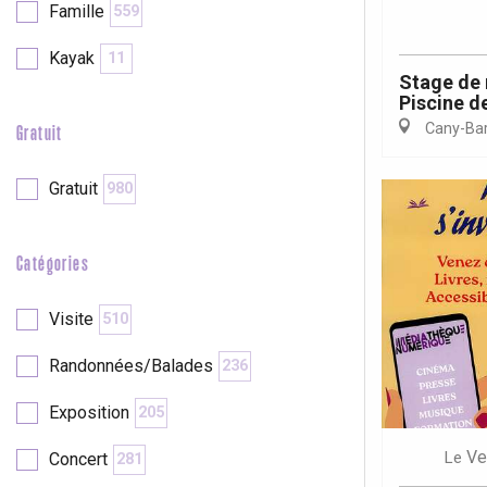
Famille
559
Kayak
11
re
éjour
Stage de 
Piscine de
Cany-Barv
Gratuit
Gratuit
980
Catégories
Visite
510
Randonnées/Balades
236
Exposition
205
Ve
Le
Concert
281