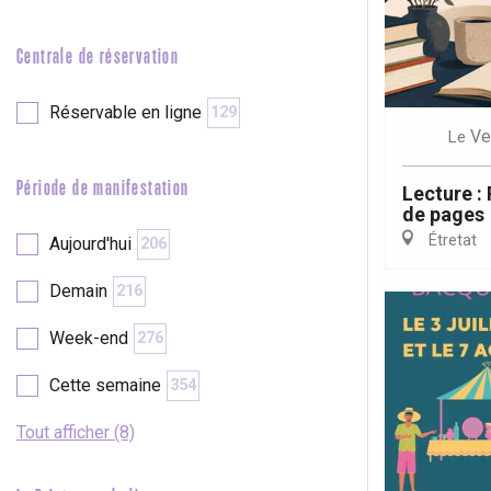
e
Neufchâtel-en-Bray
Doudeville
Centrale de réservation
Val-de-Scie
etot
Réservable en ligne
129
Forges-les-
Ve
Le
Clères
Buchy
Période de manifestation
Lecture :
en-Seine
de pages
Duclair
Étretat
Aujourd'hui
206
Rouen
Demain
216
Week-end
276
Cette semaine
354
Paris 1h30
Tout afficher (8)