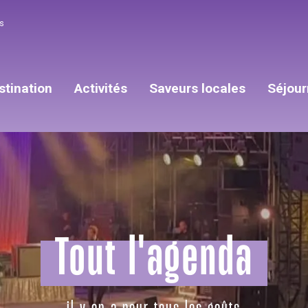
s
stination
Activités
Saveurs locales
Séjour
Tout l'agenda