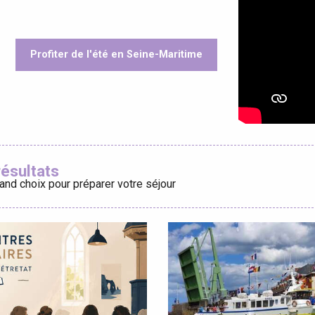
Profiter de l'été en Seine-Maritime
éport
oris
Lille 2h30
résultats
and choix pour préparer votre séjour
ur-Bresle