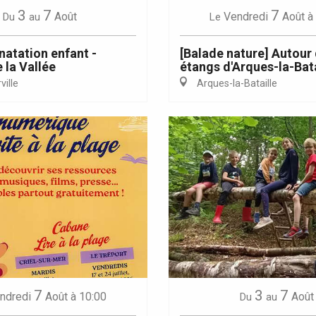
3
7
7
Août
Vendredi
Août
à
Du
au
Le
natation enfant -
[Balade nature] Autour
 la Vallée
étangs d'Arques-la-Bata
ille
Arques-la-Bataille
7
3
7
ndredi
Août
à 10:00
Août
Du
au