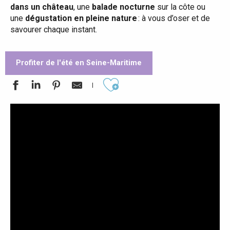
dans un château
, une
balade nocturne
sur la côte ou
une
dégustation en pleine nature
: à vous d’oser et de
savourer chaque instant.
Profiter de l'été en Seine-Maritime
Ajouter aux favoris