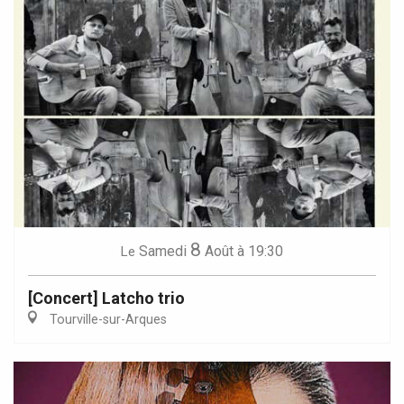
8
Samedi
Août
à 19:30
Le
[Concert] Latcho trio
Tourville-sur-Arques