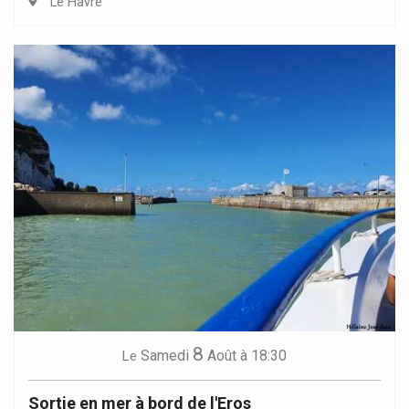
Le Havre
8
Samedi
Août
à 18:30
Le
Sortie en mer à bord de l'Eros