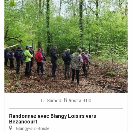
8
Samedi
Août
à 9:00
Le
Randonnez avec Blangy Loisirs vers
Bezancourt
Blangy-sur-Bresle