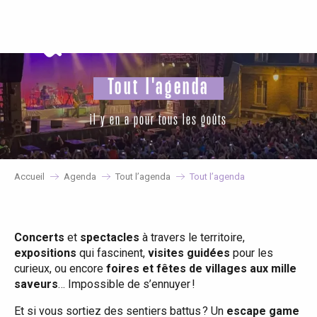
Aller
au
contenu
principal
Tout l'agenda
il y en a pour tous les goûts
Accueil
Agenda
Tout l’agenda
Tout l’agenda
Concerts
et
spectacles
à travers le territoire,
expositions
qui fascinent,
visites guidées
pour les
curieux, ou encore
foires et fêtes de villages aux mille
saveurs
… Impossible de s’ennuyer !
Et si vous sortiez des sentiers battus ? Un
escape game