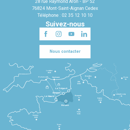
28 rue Raymond Aron - BP 52
76824 Mont-Saint-Aignan Cedex
Téléphone : 02 35 12 10 10
Suivez-nous
Nous contacter
Londres
3h30
Bruxelles
Portsmouth
Newhaven
Bonn
3h
5h
Lille
2h30
Le Tréport
Dieppe
Luxembourg
Beauvais
4h
Le Havre
1h
Reims
2h45
Rouen
Paris
1h30
Rennes
2h30
Tours
3h