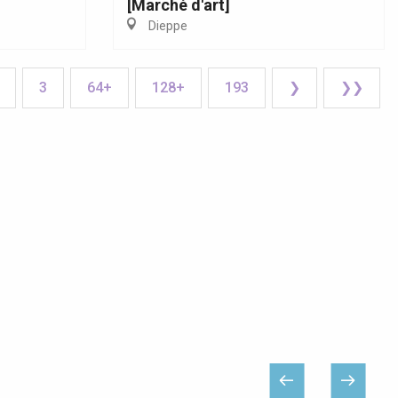
[Marché d'art]
Dieppe
3
64+
128+
193
❯
❯❯