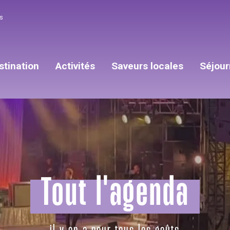
s
stination
Activités
Saveurs locales
Séjour
Tout l'agenda