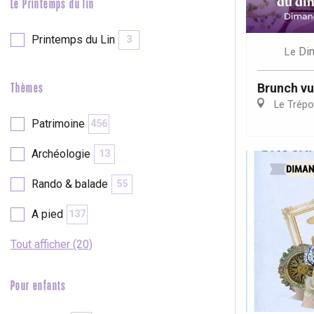
Le Printemps du lin
Printemps du Lin
3
Di
Le
Brunch vu
Thèmes
Le Trépo
Patrimoine
456
Archéologie
13
Rando & balade
55
A pied
137
Tout afficher (20)
Pour enfants