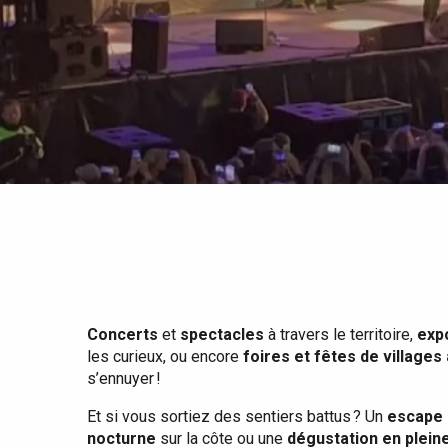
Tout l'agenda
Lieux branchés
Séjours en bord de
mer
Eté
Meilleurs brunch
Séjours en train
Quand il pleut
Restaurants avec vue
Séjours à vélo
Avec les enfants
Entre amis
Concerts
et
spectacles
à travers le territoire,
exp
les curieux, ou encore
foires et fêtes de villages
s’ennuyer !
Et si vous sortiez des sentiers battus ? Un
escape 
nocturne
sur la côte ou une
dégustation en plein