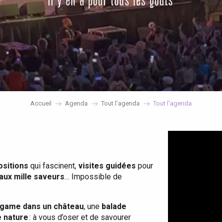
il y en a pour tous les goûts
Accueil
Agenda
Tout l’agenda
Tout l’agenda
ositions
qui fascinent,
visites guidées
pour
 aux mille saveurs
… Impossible de
game dans un château
, une
balade
e nature
: à vous d’oser et de savourer