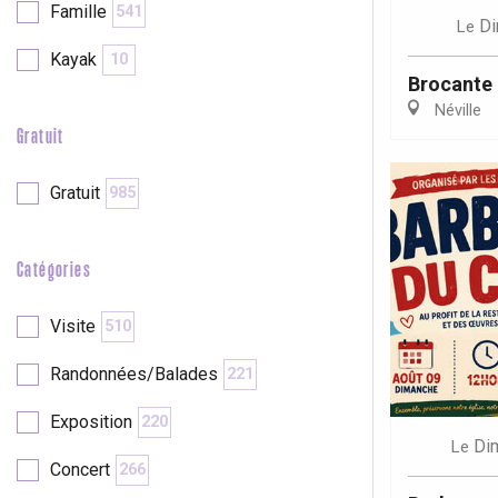
Famille
541
Di
Le
re
éjour
Kayak
10
Brocante 
Néville
Gratuit
Gratuit
985
Catégories
Visite
510
Randonnées/Balades
221
Exposition
220
Di
Le
Concert
266