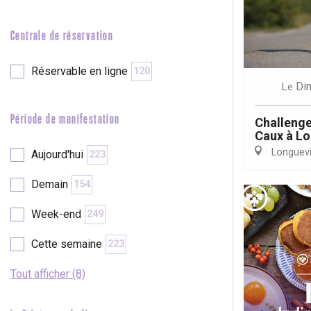
Neufchâtel-en-Bray
Doudeville
Val-de-Scie
Centrale de réservation
etot
Réservable en ligne
120
Forges-les-
Di
Le
Clères
Buchy
en-Seine
Période de manifestation
Challenge
Caux à Lo
Duclair
Longuevil
Aujourd'hui
223
Rouen
Demain
154
Week-end
249
Paris 1h30
Cette semaine
223
Tout afficher (8)