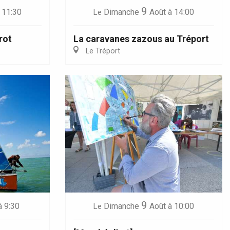
9
 11:30
Dimanche
Août
à 14:00
Le
rot
La caravanes zazous au Tréport
Le Tréport
9
à 9:30
Dimanche
Août
à 10:00
Le