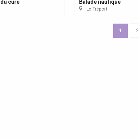
du curé
Balade nautique
Le Tréport
1
2
olites