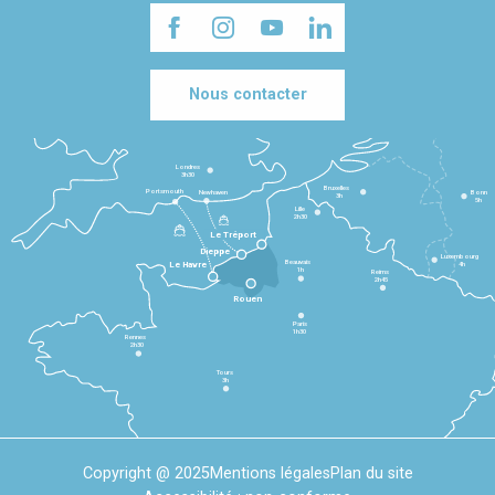
Nous contacter
Londres
3h30
Bruxelles
Portsmouth
Newhaven
Bonn
3h
5h
Lille
2h30
Le Tréport
Dieppe
Luxembourg
Beauvais
4h
Le Havre
1h
Reims
2h45
Rouen
Paris
1h30
Rennes
2h30
Tours
3h
Copyright @ 2025
Mentions légales
Plan du site