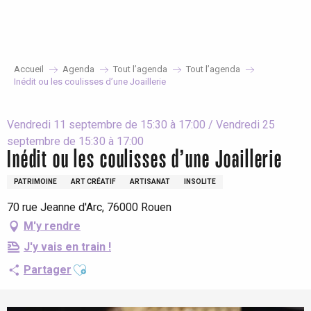
Aller
au
contenu
principal
Accueil
Agenda
Tout l’agenda
Tout l’agenda
Inédit ou les coulisses d’une Joaillerie
Vendredi 11 septembre de 15:30 à 17:00 / Vendredi 25
septembre de 15:30 à 17:00
Inédit ou les coulisses d’une Joaillerie
PATRIMOINE
ART CRÉATIF
ARTISANAT
INSOLITE
70 rue Jeanne d'Arc, 76000 Rouen
M'y rendre
J'y vais en train !
Ajouter aux favoris
Partager