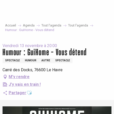
Aller
au
contenu
principal
Accueil
Agenda
Tout l’agenda
Tout l’agenda
Humour : GuiHome - Vous détend
Vendredi 13 novembre à 20:00
Humour : GuiHome - Vous détend
SPECTACLE
HUMOUR
AUTRE
SPECTACLE
Carré des Docks, 76600 Le Havre
M'y rendre
J'y vais en train !
Ajouter aux favoris
Partager