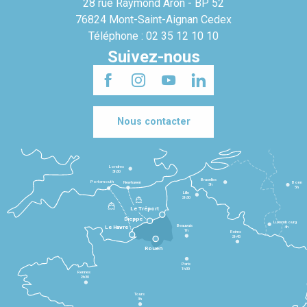
28 rue Raymond Aron - BP 52
76824 Mont-Saint-Aignan Cedex
Téléphone : 02 35 12 10 10
Suivez-nous
Nous contacter
Londres
3h30
Bruxelles
Portsmouth
Newhaven
Bonn
3h
5h
Lille
2h30
Le Tréport
Dieppe
Luxembourg
Beauvais
4h
Le Havre
1h
Reims
2h45
Rouen
Paris
1h30
Rennes
2h30
Tours
3h