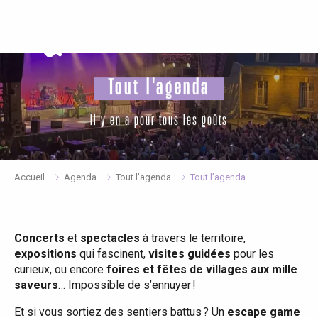
Aller
au
contenu
principal
Tout l'agenda
il y en a pour tous les goûts
Accueil
Agenda
Tout l’agenda
Tout l’agenda
Concerts
et
spectacles
à travers le territoire,
expositions
qui fascinent,
visites guidées
pour les
curieux, ou encore
foires et fêtes de villages aux mille
saveurs
… Impossible de s’ennuyer !
Et si vous sortiez des sentiers battus ? Un
escape game