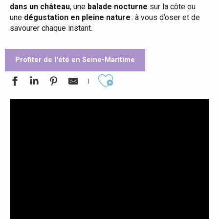
dans un château
, une
balade nocturne
sur la côte ou
une
dégustation en pleine nature
: à vous d’oser et de
savourer chaque instant.
Profiter de l'été en Seine-Maritime
Ajouter aux favoris