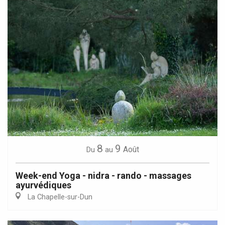
8
9
Août
Du
au
Week-end Yoga - nidra - rando - massages
ayurvédiques
La Chapelle-sur-Dun