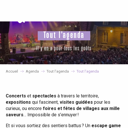
Aller
au
contenu
principal
Tout l'agenda
il y en a pour tous les goûts
Accueil
Agenda
Tout l’agenda
Tout l’agenda
Concerts
et
spectacles
à travers le territoire,
expositions
qui fascinent,
visites guidées
pour les
curieux, ou encore
foires et fêtes de villages aux mille
saveurs
… Impossible de s’ennuyer !
Et si vous sortiez des sentiers battus ? Un
escape game