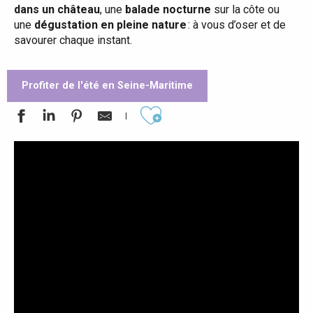
dans un château
, une
balade nocturne
sur la côte ou
une
dégustation en pleine nature
: à vous d’oser et de
savourer chaque instant.
Profiter de l'été en Seine-Maritime
Ajouter aux favoris