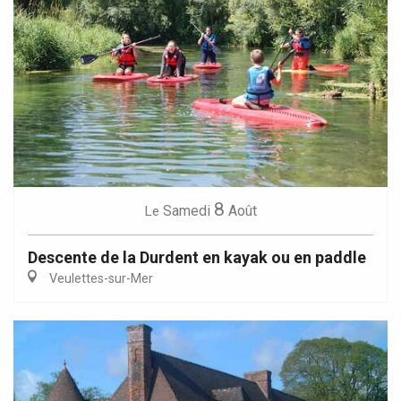
8
Samedi
Août
Le
Descente de la Durdent en kayak ou en paddle
Veulettes-sur-Mer