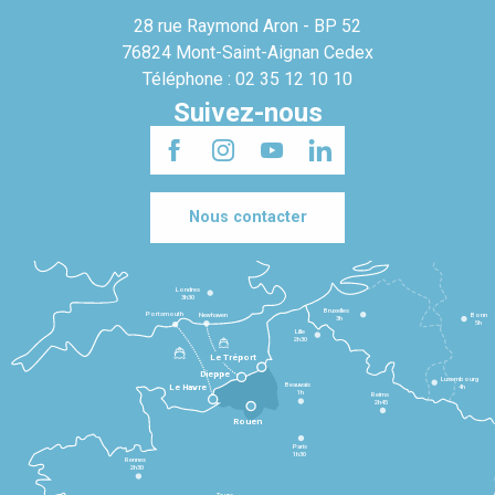
28 rue Raymond Aron - BP 52
76824 Mont-Saint-Aignan Cedex
Téléphone : 02 35 12 10 10
Suivez-nous
Nous contacter
Londres
3h30
Bruxelles
Portsmouth
Newhaven
Bonn
3h
5h
Lille
2h30
Le Tréport
Dieppe
Luxembourg
Beauvais
4h
Le Havre
1h
Reims
2h45
Rouen
Paris
1h30
Rennes
2h30
Tours