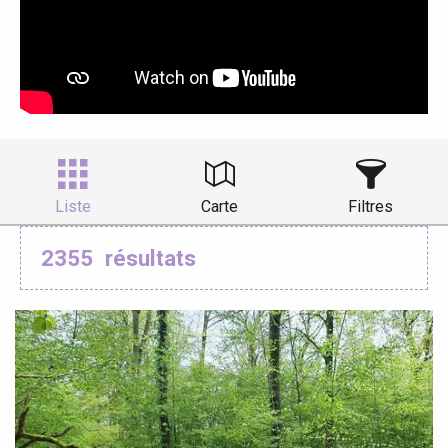
Liste
Carte
Filtres
2355
résultats