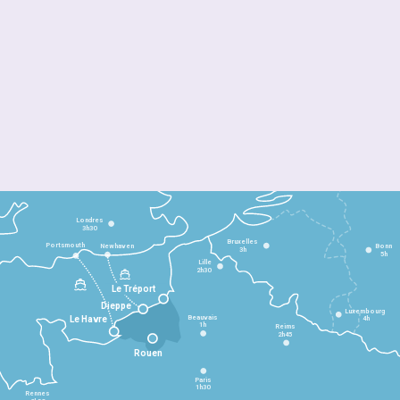
Londres
3h30
Bruxelles
Portsmouth
Newhaven
Bonn
3h
5h
Lille
2h30
Le Tréport
Dieppe
Luxembourg
Beauvais
4h
Le Havre
1h
Reims
2h45
Rouen
Paris
1h30
Rennes