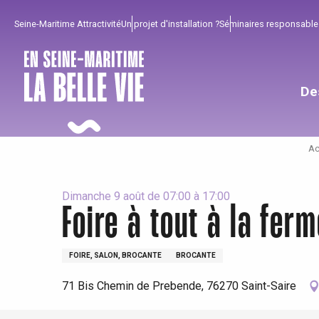
Aller
Seine-Maritime Attractivité
Un projet d'installation ?
Séminaires responsable
au
contenu
principal
De
Ac
Dimanche 9 août de 07:00 à 17:00
Foire à tout à la fer
Pour profiter
Incontournables
Bien de chez nous !
FOIRE, SALON, BROCANTE
BROCANTE
71 Bis Chemin de Prebende, 76270 Saint-Saire
Tout l'agenda
Lieux branchés
Séjours en bord de
mer
Eté
Meilleurs brunch