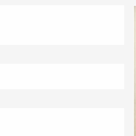
éport
Lille 2h30
ur-Bresle