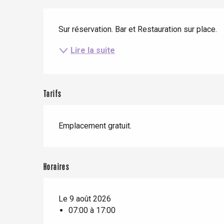
Séjours en train
Description
Quand il pleut
Restaurants avec vue
Séjours à vélo
Sur réservation. Bar et Restauration sur place.
Avec les enfants
Lire la suite
Entre amis
Tarifs
Le Tr
Emplacement gratuit.
Eu
Horaires
Criel-sur-Mer
Blangy-s
Le 9 août 2026
Dieppe
07:00 à 17:00