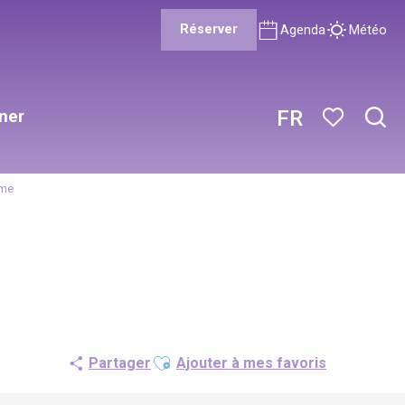
Réserver
Agenda
Météo
ner
FR
Rech
Voir les favor
rme
Ajouter aux favoris
Partager
Ajouter à mes favoris