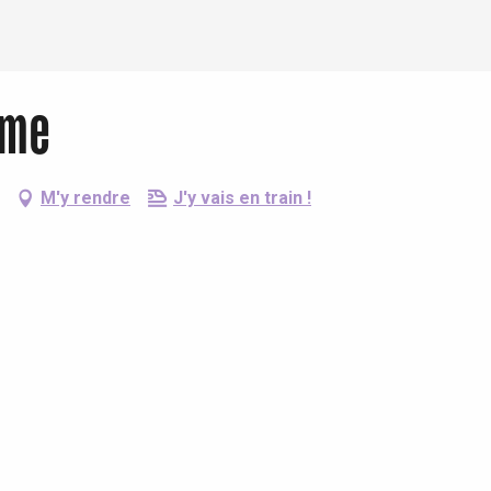
rme
M'y rendre
J'y vais en train !