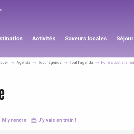
s
stination
Activités
Saveurs locales
Séjour
cueil
Agenda
Tout l’agenda
Tout l’agenda
Foire à tout à la fe
me
M'y rendre
J'y vais en train !