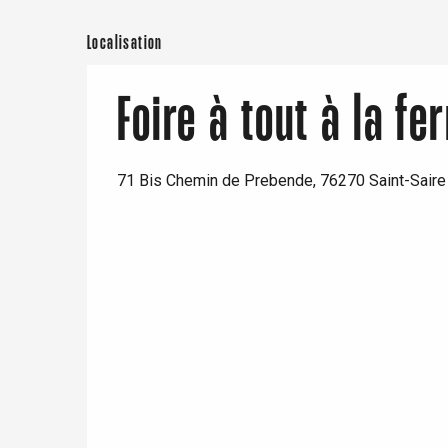
Paris 1h30
Localisation
Foire à tout à la fe
71 Bis Chemin de Prebende, 76270 Saint-Saire
re
éjour