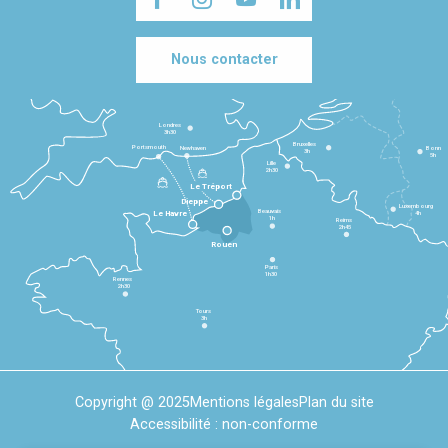
Nous contacter
Londres
3h30
Bruxelles
Portsmouth
Newhaven
Bonn
3h
5h
Lille
2h30
Le Tréport
Dieppe
Luxembourg
Beauvais
4h
Le Havre
1h
Reims
2h45
Rouen
Paris
1h30
Rennes
2h30
Tours
3h
Copyright @ 2025
Mentions légales
Plan du site
Accessibilité : non-conforme