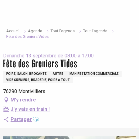
Aller
au
contenu
principal
Accueil
Agenda
Tout l’agenda
Tout l’agenda
Fête des Greniers Vides
Dimanche 13 septembre de 08:00 à 17:00
Fête des Greniers Vides
FOIRE, SALON, BROCANTE
AUTRE
MANIFESTATION COMMERCIALE
VIDE GRENIERS, BRADERIE, FOIRE À TOUT
76290 Montivilliers
M'y rendre
J'y vais en train !
Ajouter aux favoris
Partager