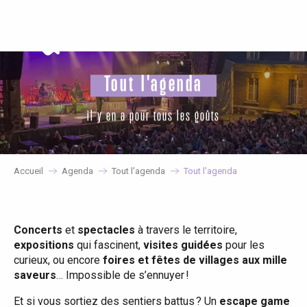
Aller
au
contenu
principal
Tout l'agenda
il y en a pour tous les goûts
Accueil
Agenda
Tout l’agenda
Tout l’agenda
Concerts
et
spectacles
à travers le territoire,
expositions
qui fascinent,
visites guidées
pour les
curieux, ou encore
foires et fêtes de villages aux mille
saveurs
… Impossible de s’ennuyer !
Et si vous sortiez des sentiers battus ? Un
escape game