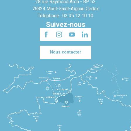
28 rue Raymond Aron - BP 52
76824 Mont-Saint-Aignan Cedex
Téléphone : 02 35 12 10 10
Suivez-nous
Nous contacter
Londres
3h30
Bruxelles
Portsmouth
Newhaven
Bonn
3h
5h
Lille
2h30
Le Tréport
Dieppe
Luxembourg
Beauvais
4h
Le Havre
1h
Reims
2h45
Rouen
Paris
1h30
Rennes
2h30
Tours
3h