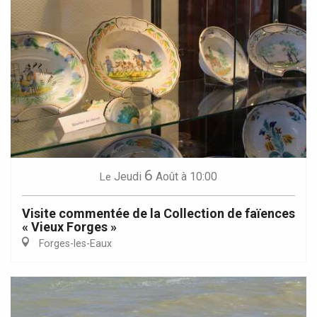
6
Jeudi
Août
à 10:00
Le
Visite commentée de la Collection de faïences
« Vieux Forges »
Forges-les-Eaux