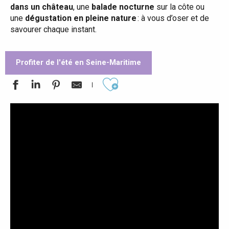
dans un château
, une
balade nocturne
sur la côte ou
une
dégustation en pleine nature
: à vous d’oser et de
savourer chaque instant.
Profiter de l'été en Seine-Maritime
Ajouter aux favoris