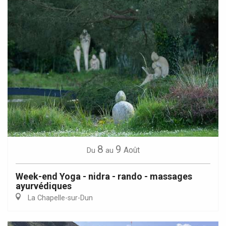
8
9
Août
Du
au
Week-end Yoga - nidra - rando - massages
ayurvédiques
La Chapelle-sur-Dun