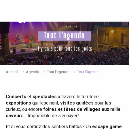
Aller
au
contenu
principal
Tout l'agenda
il y en a pour tous les goûts
Accueil
Agenda
Tout l’agenda
Tout l’agenda
Concerts
et
spectacles
à travers le territoire,
expositions
qui fascinent,
visites guidées
pour les
curieux, ou encore
foires et fêtes de villages aux mille
saveurs
… Impossible de s’ennuyer !
Et si vous sortiez des sentiers battus ? Un
escape game