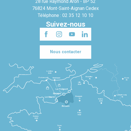
28 rue Raymond Aron - BP 52
76824 Mont-Saint-Aignan Cedex
Téléphone : 02 35 12 10 10
Suivez-nous
Nous contacter
Londres
3h30
Bruxelles
Portsmouth
Newhaven
Bonn
3h
5h
Lille
2h30
Le Tréport
Dieppe
Luxembourg
Beauvais
4h
Le Havre
1h
Reims
2h45
Rouen
Paris
1h30
Rennes
2h30
Tours
3h