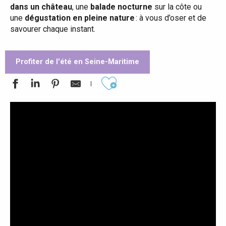
dans un château
, une
balade nocturne
sur la côte ou
une
dégustation en pleine nature
: à vous d’oser et de
savourer chaque instant.
Profiter de l'été en Seine-Maritime
Ajouter aux favoris