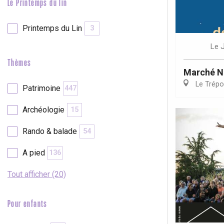
Le Printemps du lin
Printemps du Lin
3
Le
Thèmes
Marché N
Le Trépo
Patrimoine
447
Archéologie
15
Rando & balade
54
A pied
136
Tout afficher (20)
Pour enfants