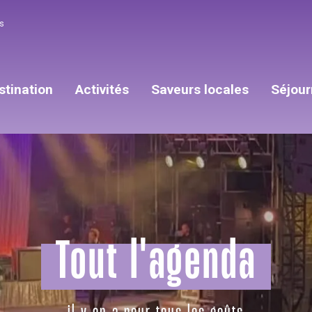
s
stination
Activités
Saveurs locales
Séjour
Tout l'agenda