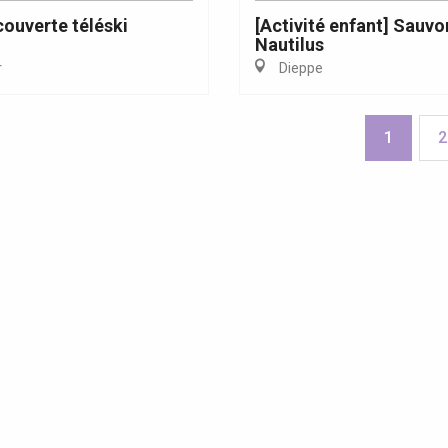
ouverte téléski
[Activité enfant] Sauvo
Nautilus
r
Dieppe
1
2
enda ce week-end