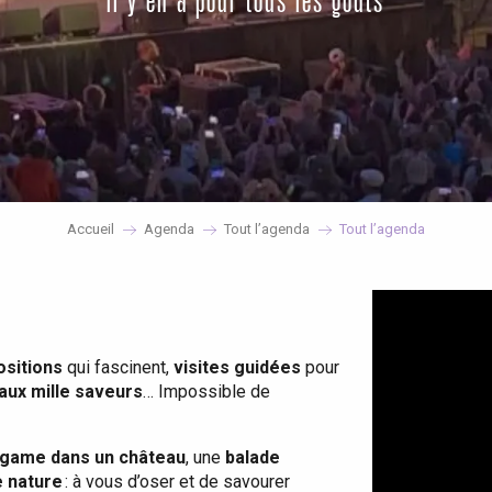
il y en a pour tous les goûts
Accueil
Agenda
Tout l’agenda
Tout l’agenda
ositions
qui fascinent,
visites guidées
pour
 aux mille saveurs
… Impossible de
game dans un château
, une
balade
e nature
: à vous d’oser et de savourer