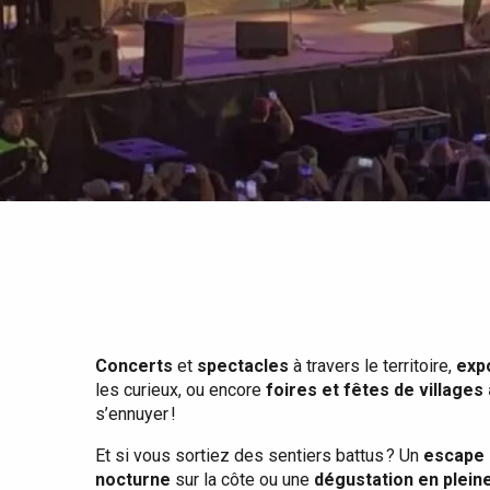
Tout l'agenda
Lieux branchés
Séjours en bord de
mer
Eté
Meilleurs brunch
Séjours en train
Quand il pleut
Restaurants avec vue
Séjours à vélo
Avec les enfants
Entre amis
Concerts
et
spectacles
à travers le territoire,
exp
les curieux, ou encore
foires et fêtes de villages
s’ennuyer !
Et si vous sortiez des sentiers battus ? Un
escape 
nocturne
sur la côte ou une
dégustation en plein