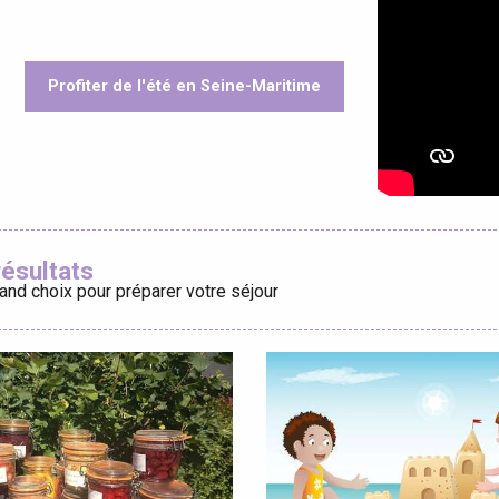
Profiter de l'été en Seine-Maritime
éport
oris
Lille 2h30
résultats
and choix pour préparer votre séjour
ur-Bresle