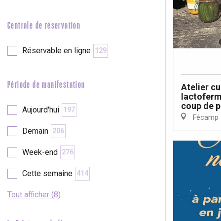
e
Neufchâtel-en-Bray
Doudeville
Centrale de réservation
Val-de-Scie
etot
Réservable en ligne
129
Forges-les-
Clères
Buchy
Période de manifestation
Atelier cu
en-Seine
lactoferm
coup de p
Duclair
Aujourd'hui
197
Rouen
Fécamp
Demain
206
Week-end
276
Cette semaine
414
Paris 1h30
Tout afficher (8)