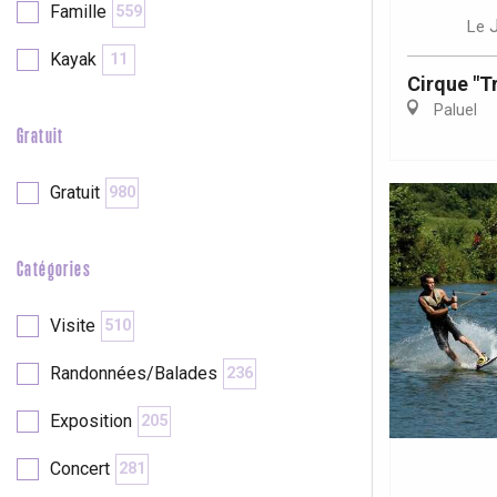
Famille
559
Le
Kayak
11
re
éjour
Cirque "Tr
Paluel
Gratuit
Gratuit
980
Catégories
Visite
510
Randonnées/Balades
236
Exposition
205
Concert
281