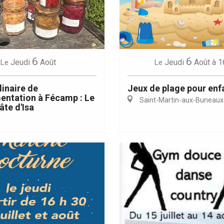
6
6
Eaux
Jeudi
Août
Jeudi
Août
à 1
Le
Le
linaire de
Jeux de plage pour enf
entation à Fécamp : Le
Saint-Martin-aux-Buneaux
âte d'Isa