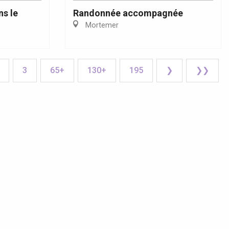
ns le
Randonnée accompagnée
Mortemer
3
65+
130+
195
❯
❯❯