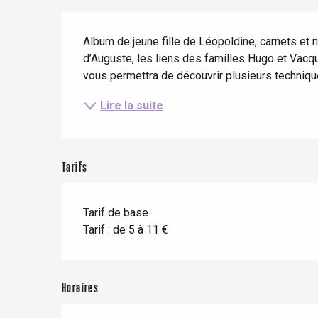
Séjours en train
Quand il pleut
Restaurants avec vue
Description
Séjours à vélo
Album de jeune fille de Léopoldine, carnets et
Avec les enfants
d’Auguste, les liens des familles Hugo et Vacque
Entre amis
vous permettra de découvrir plusieurs techniques 
Lire la suite
Le Tr
Tarifs
Eu
Tarif de base
Criel-sur-Mer
Tarif : de 5 à 11 €
Blangy-s
Dieppe
Horaires
Offranville
t-Valery-en-Caux