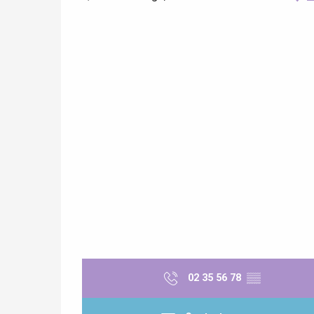
re
éjour
02 35 56 78
▒▒