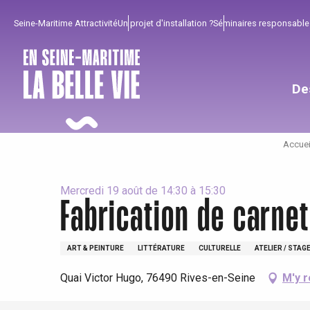
Aller
Seine-Maritime Attractivité
Un projet d'installation ?
Séminaires responsable
au
contenu
principal
De
Accuei
Mercredi 19 août de 14:30 à 15:30
Fabrication de carnet
Pour profiter
Incontournables
Bien de chez nous !
ART & PEINTURE
LITTÉRATURE
CULTURELLE
ATELIER / STAG
Quai Victor Hugo, 76490 Rives-en-Seine
M'y 
Tout l'agenda
Lieux branchés
Séjours en bord de
mer
Eté
Meilleurs brunch