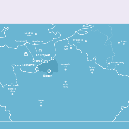
Londres
3h30
Bruxelles
Portsmouth
Newhaven
Bonn
3h
5h
Lille
2h30
Le Tréport
Dieppe
Luxembourg
Beauvais
4h
Le Havre
1h
Reims
2h45
Rouen
Paris
1h30
Rennes
2h30
Tours
3h