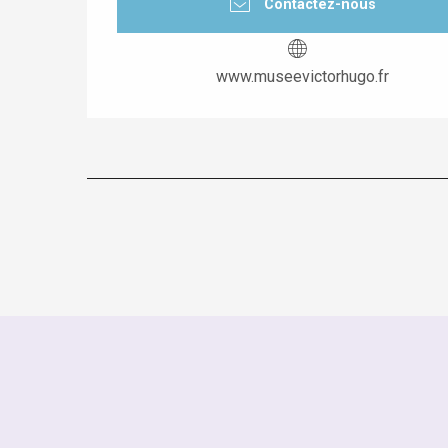
Contactez-nous
www.museevictorhugo.fr