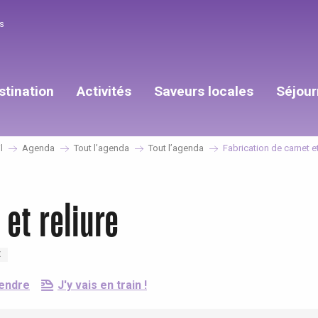
s
stination
Activités
Saveurs locales
Séjour
l
Agenda
Tout l’agenda
Tout l’agenda
Fabrication de carnet et
 et reliure
E
rendre
J'y vais en train !