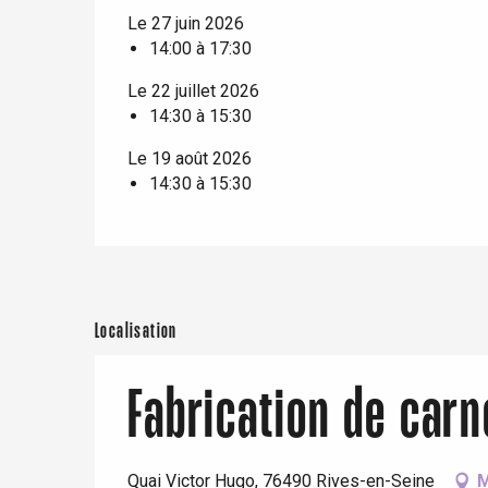
Le 27 juin 2026
er
14:00 à 17:30
e
Le 22 juillet 2026
Neufchâtel-en-Bray
14:30 à 15:30
Doudeville
Val-de-Scie
Le 19 août 2026
14:30 à 15:30
etot
Forges-les-
Clères
Buchy
en-Seine
Duclair
Localisation
Rouen
Fabrication de carne
Paris 1h30
Quai Victor Hugo, 76490 Rives-en-Seine
M