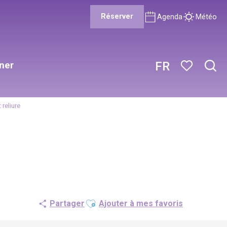
Réserver
Agenda
Météo
ner
FR
Rech
Voir les favor
 reliure
Ajouter aux favoris
Partager
Ajouter à mes favoris