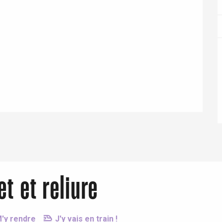
Eaux
t et reliure
'y rendre
J'y vais en train !