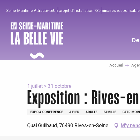
Aller
Seine-Maritime Attractivité
Un projet d'installation ?
Séminaires responsable
au
contenu
principal
De
Accueil
Age
1 juillet > 31 octobre
Exposition : Rives-en
Pour profiter
Incontournables
Bien de chez nous !
EXPO & CONFÉRENCE
A PIED
ADULTE
FAMILLE
PATRIMOIN
Tout l'agenda
Lieux branchés
Séjours en bord de
Quai Guilbaud, 76490 Rives-en-Seine
M'y ren
mer
Eté
Meilleurs brunch