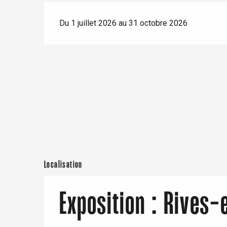
Du 1 juillet 2026 au 31 octobre 2026
e
Neufchâtel-en-Bray
Doudeville
Val-de-Scie
etot
Forges-les-
Clères
Buchy
en-Seine
Duclair
Rouen
Localisation
Exposition : Rives-
Paris 1h30