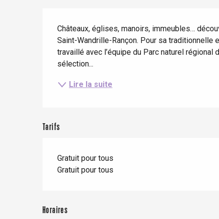
Séjours en train
Quand il pleut
Restaurants avec vue
Description
Séjours à vélo
Châteaux, églises, manoirs, immeubles… découvr
Avec les enfants
Saint-Wandrille-Rançon. Pour sa traditionnelle 
Entre amis
travaillé avec l’équipe du Parc naturel régional
sélection...
Lire la suite
Le Tr
Eu
Tarifs
Criel-sur-Mer
Gratuit pour tous
Blangy-s
Gratuit pour tous
Dieppe
Offranville
t-Valery-en-Caux
Horaires
er