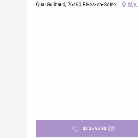
Quai Guilbaud, 76490 Rives-en-Seine
M'y
re
éjour
02 35 95 90
▒▒