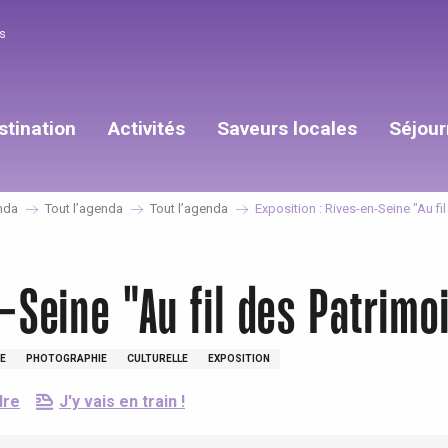
s
stination
Activités
Saveurs locales
Séjour
nda
Tout l’agenda
Tout l’agenda
Exposition : Rives-en-Seine "Au fi
-Seine "Au fil des Patrimo
E
PHOTOGRAPHIE
CULTURELLE
EXPOSITION
dre
J'y vais en train !