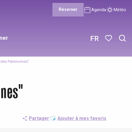
Réserver
Agenda
Météo
ner
FR
Rech
Voir les favor
l des Patrimoines"
ines"
Ajouter aux favoris
Partager
Ajouter à mes favoris