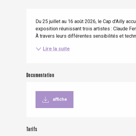
Eté
Meilleurs brunch
Séjours en train
Quand il pleut
Restaurants avec vue
Description
Séjours à vélo
Du 25 juillet au 16 août 2026, le Cap d'Ailly accu
Avec les enfants
exposition réunissant trois artistes : Claude F
Entre amis
À travers leurs différentes sensibilités et techn
Lire la suite
Documentation
Le Tr
Eu
affiche
Criel-sur-Mer
Blangy-s
Dieppe
Tarifs