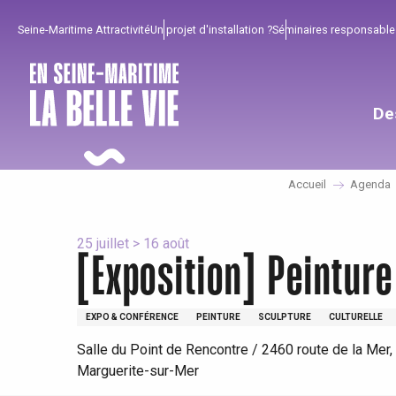
Aller
Seine-Maritime Attractivité
Un projet d'installation ?
Séminaires responsable
au
contenu
principal
De
Accueil
Agenda
25 juillet > 16 août
[Exposition] Peintu
EXPO & CONFÉRENCE
PEINTURE
SCULPTURE
CULTURELLE
Pour profiter
Incontournables
Bien de chez nous !
Salle du Point de Rencontre / 2460 route de la Mer,
Tout l'agenda
Lieux branchés
Séjours en bord de
Marguerite-sur-Mer
mer