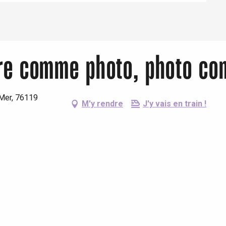
ure comme photo, photo c
 Mer, 76119
M'y rendre
J'y vais en train !