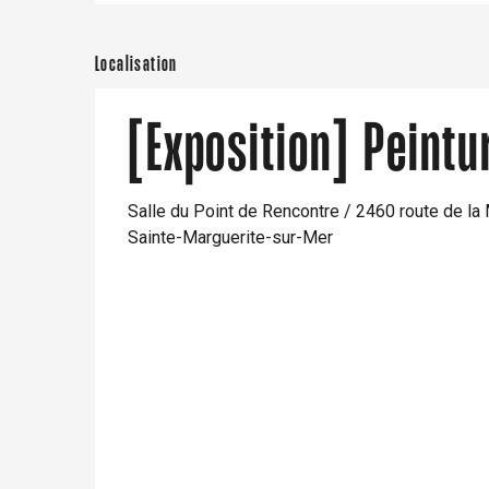
Samedi 8 août 2026
Paris 1h30
Localisation
Du
9 août 2026
au
14 août 2026
[Exposition] Peint
Samedi 15 août 2026
Dimanche 16 août 2026
Salle du Point de Rencontre / 2460 route de la
Sainte-Marguerite-sur-Mer
re
éjour