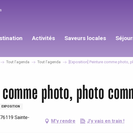
s
stination
Activités
Saveurs locales
Séjour
Tout l’agenda
Tout l’agenda
[Exposition] Peinture comme photo, 
re comme photo, photo com
EXPOSITION
 76119 Sainte-
M'y rendre
J'y vais en train !