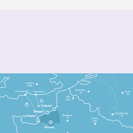
Londres
3h30
Bruxelles
Portsmouth
Newhaven
Bonn
3h
5h
Lille
2h30
Le Tréport
Dieppe
Luxembourg
Beauvais
4h
Le Havre
1h
Reims
2h45
Rouen