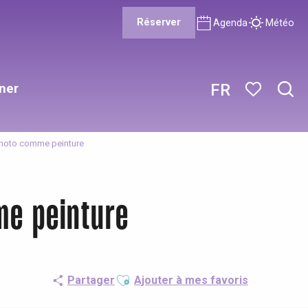
Réserver
Agenda
Météo
ner
FR
Rech
Voir les favor
photo comme peinture
me peinture
Ajouter aux favoris
Partager
Ajouter à mes favoris