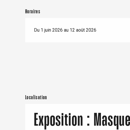
er
Horaires
e
Neufchâtel-en-Bray
Du 1 juin 2026 au 12 août 2026
Doudeville
Val-de-Scie
etot
Forges-les-
Clères
Buchy
en-Seine
Duclair
Rouen
Localisation
Exposition : Masque
Paris 1h30