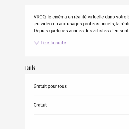
Séjours en train
Quand il pleut
Restaurants avec vue
Description
Séjours à vélo
VROO, le cinéma en réalité virtuelle dans votre 
Avec les enfants
jeu vidéo ou aux usages professionnels, la réali
Entre amis
Depuis quelques années, les artistes s'en sont
Lire la suite
Le Tr
Tarifs
Eu
Gratuit pour tous
Criel-sur-Mer
Blangy-s
Gratuit
Dieppe
Offranville
t-Valery-en-Caux