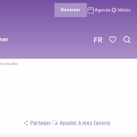
Réserver
Agenda
Météo
ner
FR
Rech
Voir les favor
é virtuelle
Ajouter aux favoris
Partager
Ajouter à mes favoris