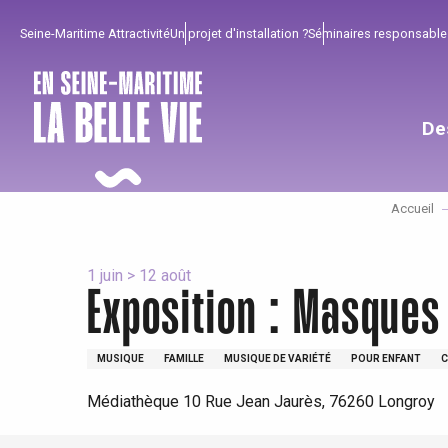
Aller
Seine-Maritime Attractivité
Un projet d'installation ?
Séminaires responsable
au
contenu
principal
De
Accueil
1 juin > 12 août
Exposition : Masques 
Pour profiter
Incontournables
Bien de chez nous !
MUSIQUE
FAMILLE
MUSIQUE DE VARIÉTÉ
POUR ENFANT
C
Médiathèque 10 Rue Jean Jaurès, 76260 Longroy
Tout l'agenda
Lieux branchés
Séjours en bord de
mer
Eté
Meilleurs brunch