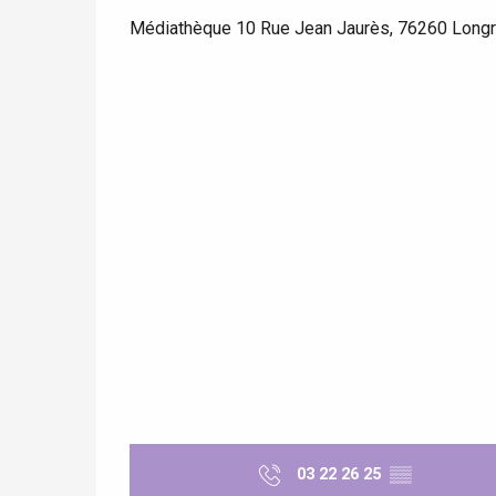
Médiathèque 10 Rue Jean Jaurès, 76260 Long
re
éjour
03 22 26 25
▒▒