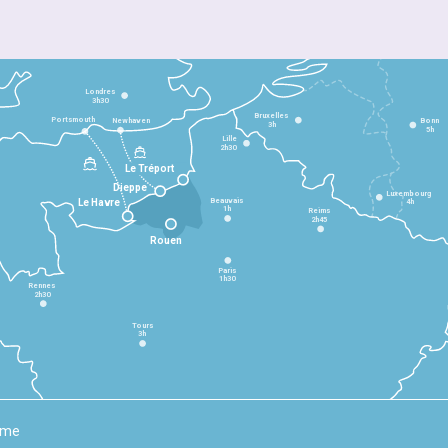
Londres
3h30
Bruxelles
Portsmouth
Newhaven
Bonn
3h
5h
Lille
2h30
Le Tréport
Dieppe
Luxembourg
Beauvais
4h
Le Havre
1h
Reims
2h45
Rouen
Paris
1h30
Rennes
2h30
Tours
3h
rme