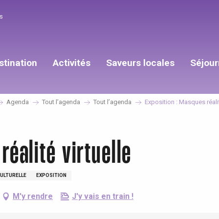
s
stination
Activités
Saveurs locales
Séjour
Agenda
Tout l’agenda
Tout l’agenda
Exposition : Masques réalit
réalité virtuelle
ULTURELLE
EXPOSITION
M'y rendre
J'y vais en train !