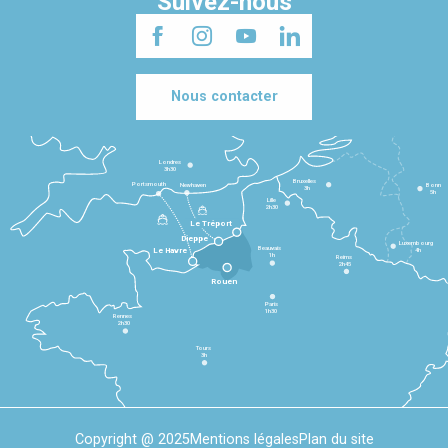
Suivez-nous
Nous contacter
Londres
3h30
Bruxelles
Portsmouth
Newhaven
Bonn
3h
5h
Lille
2h30
Le Tréport
Dieppe
Luxembourg
Beauvais
4h
Le Havre
1h
Reims
2h45
Rouen
Paris
1h30
Rennes
2h30
Tours
3h
Copyright @ 2025
Mentions légales
Plan du site