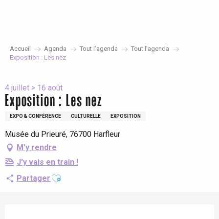
Aller
au
contenu
principal
Accueil
Agenda
Tout l’agenda
Tout l’agenda
Exposition : Les nez
4 juillet > 16 août
Exposition : Les nez
EXPO & CONFÉRENCE
CULTURELLE
EXPOSITION
Musée du Prieuré, 76700 Harfleur
M'y rendre
J'y vais en train !
Ajouter aux favoris
Partager