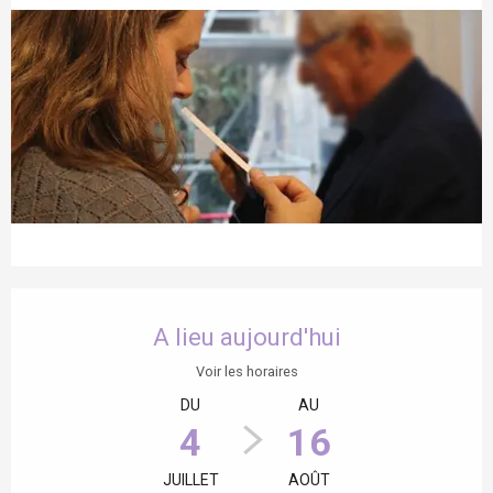
Ouverture et coordonnées
A lieu aujourd'hui
Voir les horaires
DU
AU
4
16
JUILLET
AOÛT