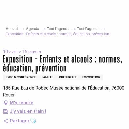
Aller
au
contenu
principal
Accueil
Agenda
Tout l’agenda
Tout l’agenda
Exposition - Enfants et alcools : normes, éducation, prévention
10 avril > 15 janvier
Exposition - Enfants et alcools : normes,
éducation, prévention
EXPO & CONFÉRENCE
FAMILLE
CULTURELLE
EXPOSITION
185 Rue Eau de Robec Musée national de l'Éducation, 76000
Rouen
M'y rendre
J'y vais en train !
Ajouter aux favoris
Partager