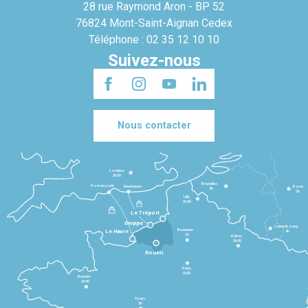
28 rue Raymond Aron - BP 52
76824 Mont-Saint-Aignan Cedex
Téléphone : 02 35 12 10 10
Suivez-nous
Nous contacter
Londres
3h30
Bruxelles
Portsmouth
Newhaven
Bonn
3h
5h
Lille
2h30
Le Tréport
Dieppe
Luxembourg
Beauvais
4h
Le Havre
1h
Reims
2h45
Rouen
Paris
1h30
Rennes
2h30
Tours
3h