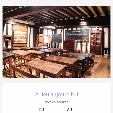
Ouverture et coordonnées
A lieu aujourd'hui
Voir les horaires
DU
AU