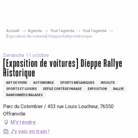
Aller
au
contenu
principal
Accueil
Agenda
Tout l’agenda
Tout l’agenda
[Exposition de voitures] Dieppe Rallye Historique
Dimanche 11 octobre
[Exposition de voitures] Dieppe Rallye
Historique
ART DE VIVRE
AUTOMOBILE
SPORTS MÉCANIQUES
INSOLITE
SPORTS ET LOISIRS
DÉFILÉ CORTÈGE PARADE
EXPOSITION
RALLYE
RANDONNÉES/BALADES
Parc du Colombier / 453 rue Louis Loucheur, 76550
Offranville
M'y rendre
J'y vais en train !