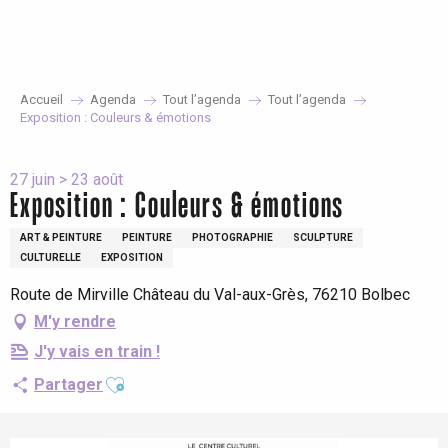
Aller
au
contenu
principal
Accueil
Agenda
Tout l’agenda
Tout l’agenda
Exposition : Couleurs & émotions
27 juin > 23 août
Exposition : Couleurs & émotions
ART & PEINTURE
PEINTURE
PHOTOGRAPHIE
SCULPTURE
CULTURELLE
EXPOSITION
Route de Mirville Château du Val-aux-Grès, 76210 Bolbec
M'y rendre
J'y vais en train !
Ajouter aux favoris
Partager