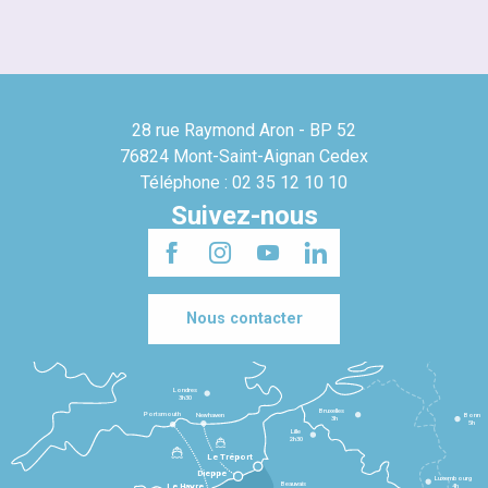
28 rue Raymond Aron - BP 52
76824 Mont-Saint-Aignan Cedex
Téléphone : 02 35 12 10 10
Suivez-nous
Nous contacter
Londres
3h30
Bruxelles
Portsmouth
Newhaven
Bonn
3h
5h
Lille
2h30
Le Tréport
Dieppe
Luxembourg
Beauvais
4h
Le Havre