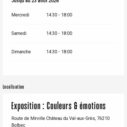
Du
Jusqu'au
27 juin 2026
23 août 2026
au
23 août 2026
Mercredi
14:30 - 18:00
Samedi
14:30 - 18:00
Dimanche
14:30 - 18:00
Localisation
Exposition : Couleurs & émotions
Route de Mirville Château du Val-aux-Grès, 76210
Bolbec