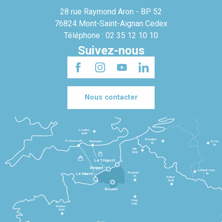
28 rue Raymond Aron - BP 52
76824 Mont-Saint-Aignan Cedex
Téléphone : 02 35 12 10 10
Suivez-nous
Nous contacter
Londres
3h30
Bruxelles
Portsmouth
Newhaven
Bonn
3h
5h
Lille
2h30
Le Tréport
Dieppe
Luxembourg
Beauvais
4h
Le Havre
1h
Reims
2h45
Rouen
Paris
1h30
Rennes
2h30
Tours