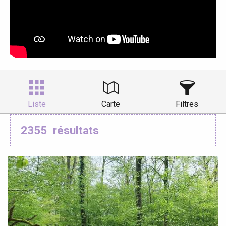
Liste
Carte
Filtres
2355
résultats