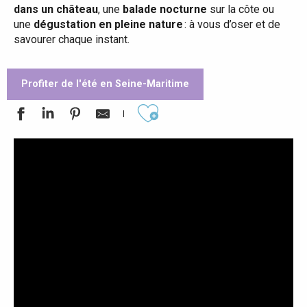
dans un château
, une
balade nocturne
sur la côte ou
une
dégustation en pleine nature
: à vous d’oser et de
savourer chaque instant.
Profiter de l'été en Seine-Maritime
Ajouter aux favoris