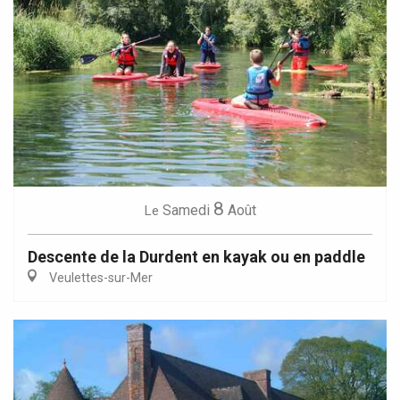
8
Samedi
Août
Le
Descente de la Durdent en kayak ou en paddle
Veulettes-sur-Mer