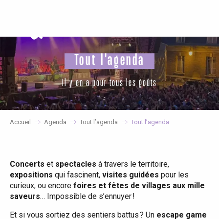
Aller
au
contenu
principal
Tout l'agenda
il y en a pour tous les goûts
Accueil
Agenda
Tout l’agenda
Tout l’agenda
Concerts
et
spectacles
à travers le territoire,
expositions
qui fascinent,
visites guidées
pour les
curieux, ou encore
foires et fêtes de villages aux mille
saveurs
… Impossible de s’ennuyer !
Et si vous sortiez des sentiers battus ? Un
escape game