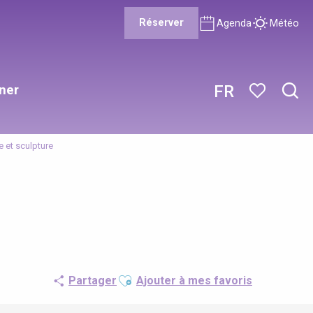
Réserver
Agenda
Météo
ner
FR
Rech
Voir les favor
re et sculpture
Ajouter aux favoris
Partager
Ajouter à mes favoris