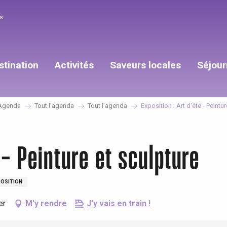
s
stination
Activités
Saveurs locales
Séjour
Agenda
Tout l’agenda
Tout l’agenda
Exposition : Art d'été - Peintu
é - Peinture et sculpture
POSITION
er
M'y rendre
J'y vais en train !