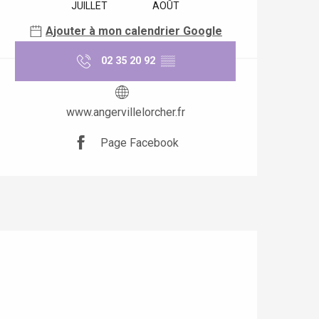
JUILLET
AOÛT
Ajouter à mon calendrier Google
02 35 20 92
▒▒
www.angervillelorcher.fr
Page Facebook