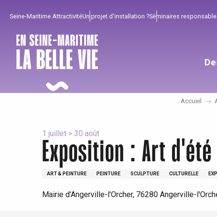
Aller
Seine-Maritime Attractivité
Un projet d'installation ?
Séminaires responsable
au
contenu
principal
De
Accueil
1 juillet > 30 août
Exposition : Art d'ét
Pour profiter
Incontournables
Bien de chez nous !
ART & PEINTURE
PEINTURE
SCULPTURE
CULTURELLE
EX
Tout l'agenda
Lieux branchés
Séjours en bord de
Mairie d'Angerville-l'Orcher, 76280 Angerville-l'Orch
mer
Eté
Meilleurs brunch