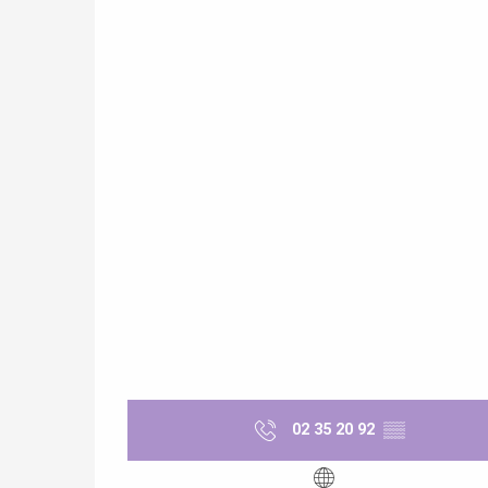
re
éjour
02 35 20 92
▒▒