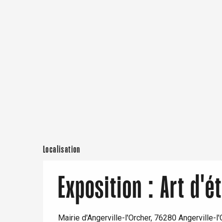
er
e
Neufchâtel-en-Bray
Doudeville
Val-de-Scie
etot
Forges-les-
Clères
Buchy
en-Seine
Duclair
Rouen
Localisation
Exposition : Art d'é
Paris 1h30
Mairie d'Angerville-l'Orcher, 76280 Angerville-l