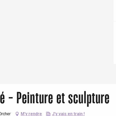
Eaux
té - Peinture et sculpture
'Orcher
M'y rendre
J'y vais en train !