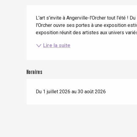
Séjours en train
Quand il pleut
Restaurants avec vue
Description
Séjours à vélo
L'art s'invite à Angerville-l'Orcher tout l'été ! Du
Avec les enfants
l'Orcher ouvre ses portes à une exposition estiva
Entre amis
exposition réunit des artistes aux univers variés
Lire la suite
Le Tr
Eu
Horaires
Du 1 juillet 2026 au 30 août 2026
Criel-sur-Mer
Blangy-s
Dieppe
Offranville
t-Valery-en-Caux