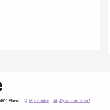
Eaux
e
6500 Elbeuf
M'y rendre
J'y vais en train !