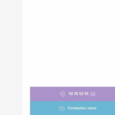
re
éjour
02 35 52 95
▒▒
Contactez-nous