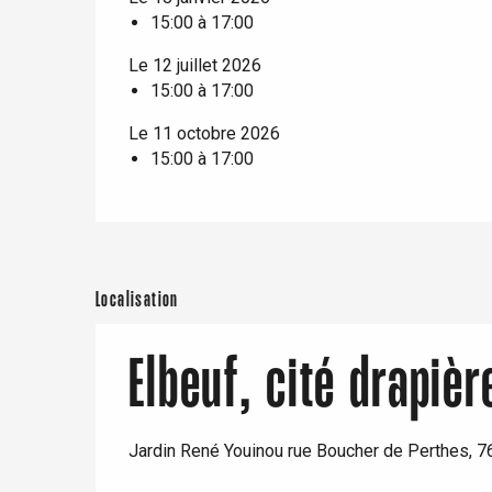
er
15:00 à 17:00
Le 12 juillet 2026
e
15:00 à 17:00
Neufchâtel-en-Bray
Doudeville
Le 11 octobre 2026
Val-de-Scie
15:00 à 17:00
etot
Forges-les-
Clères
Buchy
en-Seine
Localisation
Duclair
Rouen
Elbeuf, cité drapièr
Jardin René Youinou rue Boucher de Perthes, 7
Paris 1h30