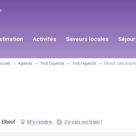
s
stination
Activités
Saveurs locales
Séjour
ccueil
Agenda
Tout l’agenda
Tout l’agenda
Elbeuf, cité drapiè
 Elbeuf
M'y rendre
J'y vais en train !