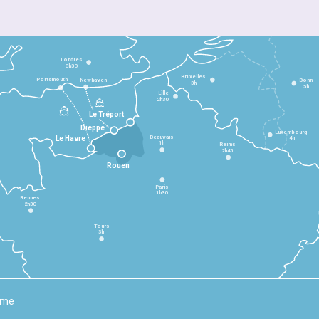
Londres
3h30
Bruxelles
Portsmouth
Newhaven
Bonn
3h
5h
Lille
2h30
Le Tréport
Dieppe
Luxembourg
Beauvais
4h
Le Havre
1h
Reims
2h45
Rouen
Paris
1h30
Rennes
2h30
Tours
3h
rme