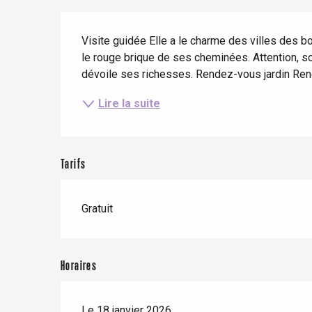
Séjours en train
Quand il pleut
Restaurants avec vue
Description
Séjours à vélo
Visite guidée Elle a le charme des villes des bo
Avec les enfants
le rouge brique de ses cheminées. Attention, son 
Entre amis
dévoile ses richesses. Rendez-vous jardin René 
Lire la suite
Le Tr
Tarifs
Eu
Gratuit
Criel-sur-Mer
Blangy-s
Dieppe
Horaires
Offranville
t-Valery-en-Caux
Le 18 janvier 2026