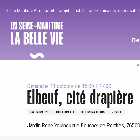
Aller
Seine-Maritime Attractivité
Un projet d'installation ?
Séminaires responsable
au
contenu
principal
De
A
Dimanche 11 octobre de 15:00 à 17:00
Elbeuf, cité drapière
Pour profiter
Incontournables
Bien de chez nous !
PATRIMOINE
CULTURELLE
ILLUMINATIONS
VISITE
Jardin René Youinou rue Boucher de Perthes, 76500
Tout l'agenda
Lieux branchés
Séjours en bord de
mer
Eté
Meilleurs brunch