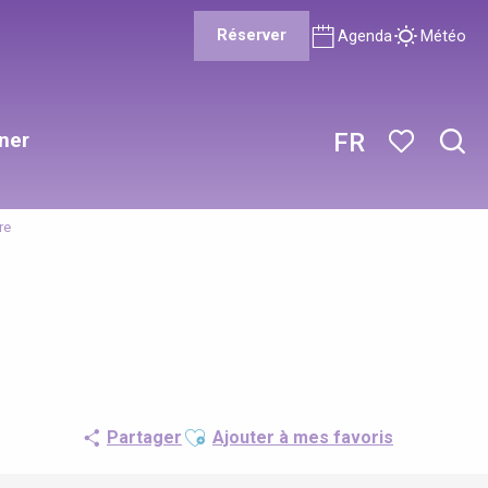
Réserver
Agenda
Météo
ner
FR
Rech
Voir les favor
re
Ajouter aux favoris
Partager
Ajouter à mes favoris