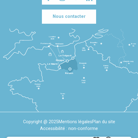
Nous contacter
Londres
3h30
Bruxelles
Portsmouth
Newhaven
Bonn
3h
5h
Lille
2h30
Le Tréport
Dieppe
Luxembourg
Beauvais
4h
Le Havre
1h
Reims
2h45
Rouen
Paris
1h30
Rennes
2h30
Tours
3h
Copyright @ 2025
Mentions légales
Plan du site
Accessibilité : non-conforme