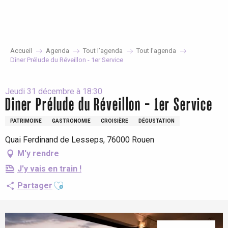
Aller
au
contenu
principal
Accueil
Agenda
Tout l’agenda
Tout l’agenda
Dîner Prélude du Réveillon - 1er Service
Jeudi 31 décembre à 18:30
Dîner Prélude du Réveillon - 1er Service
PATRIMOINE
GASTRONOMIE
CROISIÈRE
DÉGUSTATION
Quai Ferdinand de Lesseps, 76000 Rouen
M'y rendre
J'y vais en train !
Ajouter aux favoris
Partager