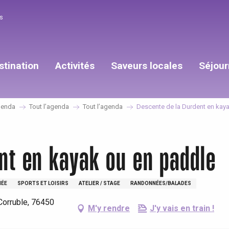
s
stination
Activités
Saveurs locales
Séjour
enda
Tout l’agenda
Tout l’agenda
Descente de la Durdent en kay
nt en kayak ou en paddle
NÉE
SPORTS ET LOISIRS
ATELIER / STAGE
RANDONNÉES/BALADES
Corruble, 76450
M'y rendre
J'y vais en train !