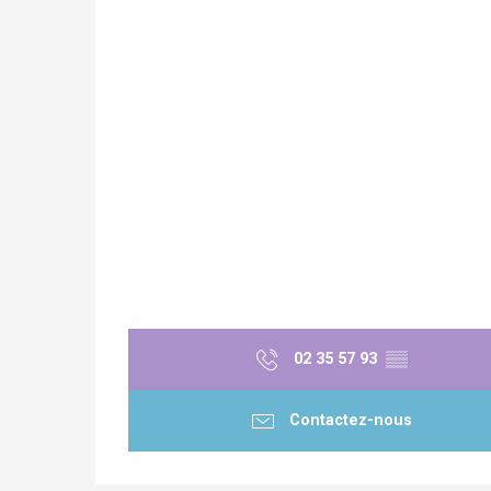
Paris 1h30
02 35 57 93
▒▒
re
éjour
Contactez-nous