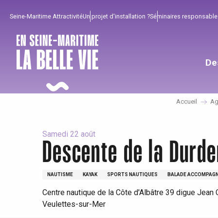
Aller
Seine-Maritime Attractivité
Un projet d'installation ?
Séminaires responsable
au
contenu
principal
De
Accueil
Ag
Samedi 22 août
Descente de la Durde
Pour profiter
Incontournables
Bien de chez nous !
NAUTISME
KAYAK
SPORTS NAUTIQUES
BALADE ACCOMPAG
Centre nautique de la Côte d'Albâtre 39 digue Jean 
Tout l'agenda
Lieux branchés
Séjours en bord de
Veulettes-sur-Mer
mer
Eté
Meilleurs brunch