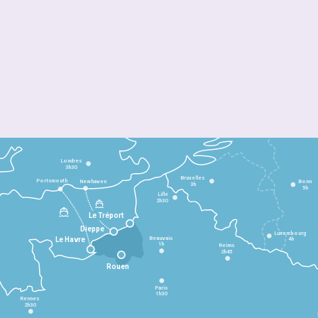
Londres
3h30
Bruxelles
Portsmouth
Newhaven
Bonn
3h
5h
Lille
2h30
Le Tréport
Dieppe
Luxembourg
Beauvais
4h
Le Havre
1h
Reims
2h45
Rouen
Paris
1h30
Rennes
2h30