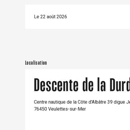
t-Valery-en-Caux
er
Le 22 août 2026
e
Neufchâtel-en-Bray
Doudeville
Val-de-Scie
etot
Localisation
Forges-les-
Clères
Descente de la Dur
Buchy
en-Seine
Duclair
Rouen
Centre nautique de la Côte d'Albâtre 39 digue J
76450 Veulettes-sur-Mer