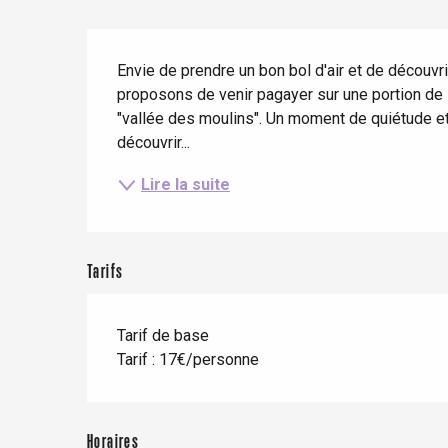
Séjours en train
Quand il pleut
Restaurants avec vue
Description
Séjours à vélo
Envie de prendre un bon bol d'air et de découvri
Avec les enfants
proposons de venir pagayer sur une portion de l
Entre amis
"vallée des moulins". Un moment de quiétude et 
découvrir...
Lire la suite
Le Tr
Tarifs
Eu
Tarif de base
Criel-sur-Mer
Tarif : 17€/personne
Blangy-s
Dieppe
Horaires
Offranville