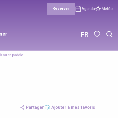
Réserver
Agenda
Météo
ner
FR
Rech
Voir les favor
ak ou en paddle
Ajouter aux favoris
Partager
Ajouter à mes favoris