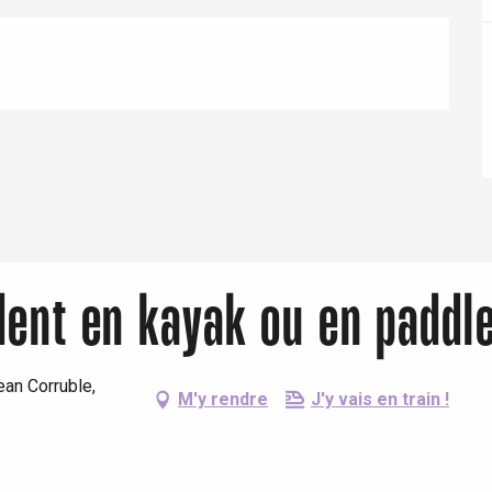
Eaux
dent en kayak ou en paddl
ean Corruble,
M'y rendre
J'y vais en train !