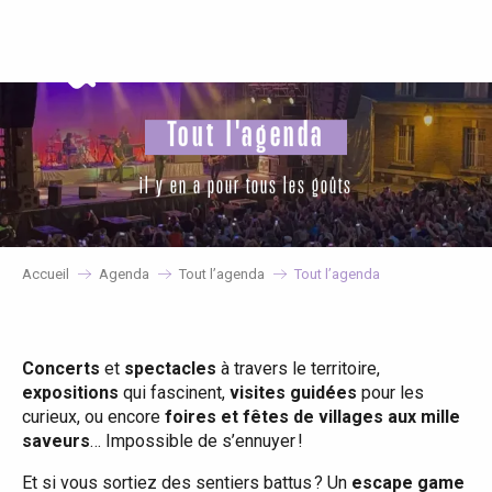
Aller
au
contenu
principal
Tout l'agenda
il y en a pour tous les goûts
Accueil
Agenda
Tout l’agenda
Tout l’agenda
Concerts
et
spectacles
à travers le territoire,
expositions
qui fascinent,
visites guidées
pour les
curieux, ou encore
foires et fêtes de villages aux mille
saveurs
… Impossible de s’ennuyer !
Et si vous sortiez des sentiers battus ? Un
escape game