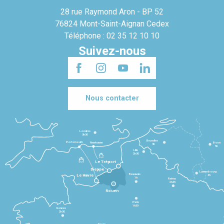
28 rue Raymond Aron - BP 52
76824 Mont-Saint-Aignan Cedex
Téléphone : 02 35 12 10 10
Suivez-nous
Nous contacter
Londres
3h30
Bruxelles
Portsmouth
Newhaven
Bonn
3h
5h
Lille
2h30
Le Tréport
Dieppe
Luxembourg
Beauvais
4h
Le Havre
1h
Reims
2h45
Rouen
Paris
1h30
Rennes
2h30
Tours