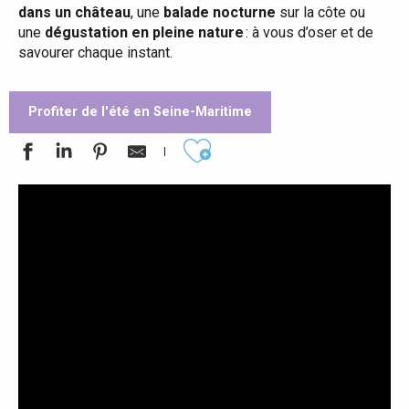
dans un château
, une
balade nocturne
sur la côte ou
une
dégustation en pleine nature
: à vous d’oser et de
savourer chaque instant.
Profiter de l'été en Seine-Maritime
Ajouter aux favoris