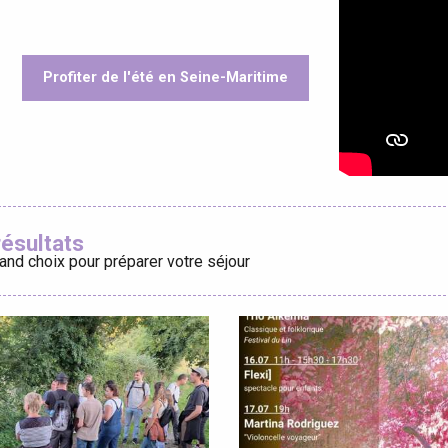
Profiter de l'été en Seine-Maritime
éport
oris
Lille 2h30
résultats
and choix pour préparer votre séjour
ur-Bresle