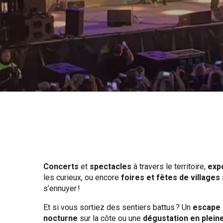
Tout l'agenda
Lieux branchés
Séjours en bord de
mer
Eté
Meilleurs brunch
Séjours en train
Quand il pleut
Restaurants avec vue
Séjours à vélo
Avec les enfants
Entre amis
Concerts
et
spectacles
à travers le territoire,
exp
les curieux, ou encore
foires et fêtes de villages
s’ennuyer !
Et si vous sortiez des sentiers battus ? Un
escape 
nocturne
sur la côte ou une
dégustation en plein