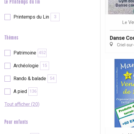
Le Printemps du lin
Printemps du Lin
3
Ve
Le
Danse Cou
Thèmes
Criel-sur
Patrimoine
452
Archéologie
15
Rando & balade
54
A pied
136
Tout afficher (20)
Pour enfants