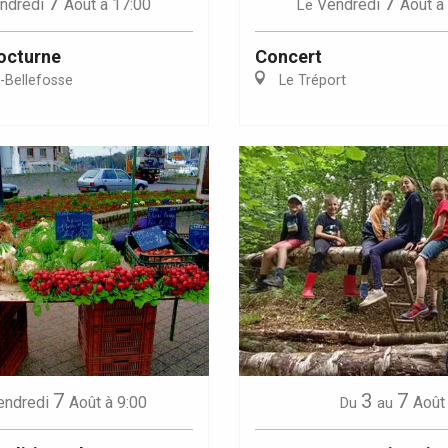
7
7
ndredi
Août
à 17:00
Vendredi
Août
à
Le
octurne
Concert
e-Bellefosse
Le Tréport
7
3
7
endredi
Août
à 9:00
Août
Du
au