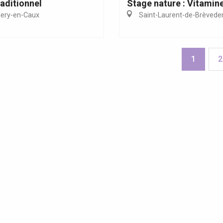
aditionnel
Stage nature : Vitamin
lery-en-Caux
Saint-Laurent-de-Brèvede
1
2
enda cette semaine