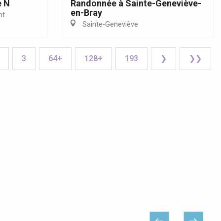
e N
Randonnée à Sainte-Geneviève-
en-Bray
nt
Sainte-Geneviève
3
64+
128+
193
❯
❯❯