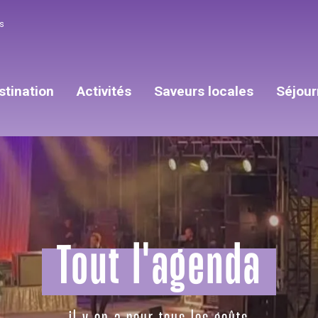
s
stination
Activités
Saveurs locales
Séjour
Tout l'agenda