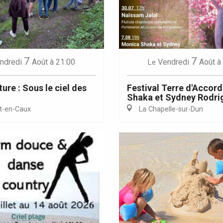
Eaux
7
7
ndredi
Août
à 21:00
Vendredi
Août
à
Le
ure : Sous le ciel des
Festival Terre d'Accor
Shaka et Sydney Rodri
t-en-Caux
La Chapelle-sur-Dun