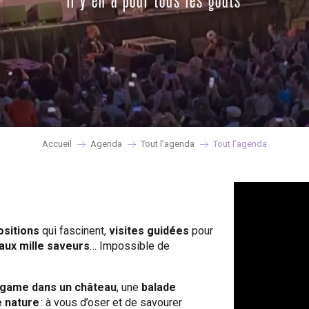
il y en a pour tous les goûts
Accueil
Agenda
Tout l’agenda
Tout l’agenda
ositions
qui fascinent,
visites guidées
pour
 aux mille saveurs
… Impossible de
game dans un château
, une
balade
e nature
: à vous d’oser et de savourer