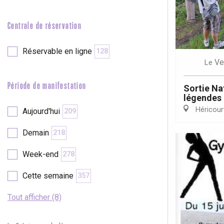
e
Neufchâtel-en-Bray
Doudeville
Centrale de réservation
Val-de-Scie
etot
Réservable en ligne
128
Forges-les-
Ve
Le
Clères
Buchy
Période de manifestation
Sortie Nat
en-Seine
légendes
Duclair
Héricour
Aujourd'hui
209
Rouen
Demain
218
Week-end
278
Cette semaine
357
Paris 1h30
Tout afficher (8)