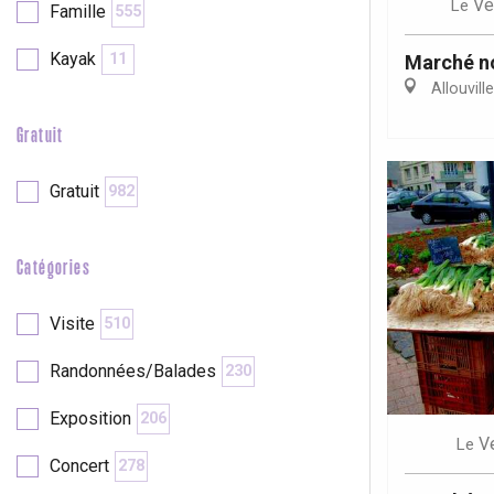
Ve
Le
Famille
555
re
éjour
Kayak
11
Marché n
Allouvill
Gratuit
Gratuit
982
Catégories
Visite
510
Randonnées/Balades
230
Exposition
206
V
Le
Concert
278