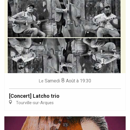
8
Samedi
Août
à 19:30
Le
[Concert] Latcho trio
Tourville-sur-Arques