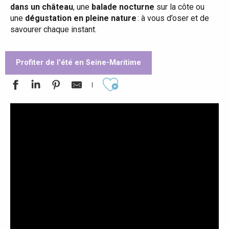
dans un château
, une
balade nocturne
sur la côte ou
une
dégustation en pleine nature
: à vous d’oser et de
savourer chaque instant.
Profiter de l'été en Seine-Maritime
Ajouter aux favoris