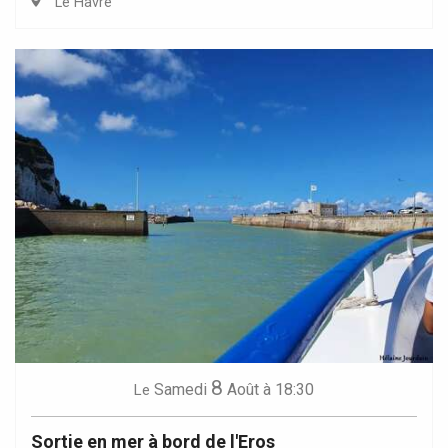
Le Havre
8
Samedi
Août
à 18:30
Le
Sortie en mer à bord de l'Eros