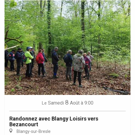
8
Samedi
Août
à 9:00
Le
Randonnez avec Blangy Loisirs vers
Bezancourt
Blangy-sur-Bresle