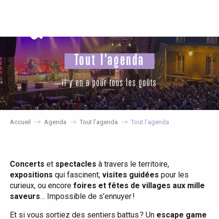
Aller
au
contenu
principal
Tout l'agenda
il y en a pour tous les goûts
Accueil
Agenda
Tout l’agenda
Tout l’agenda
Concerts
et
spectacles
à travers le territoire,
expositions
qui fascinent,
visites guidées
pour les
curieux, ou encore
foires et fêtes de villages aux mille
saveurs
… Impossible de s’ennuyer !
Et si vous sortiez des sentiers battus ? Un
escape game