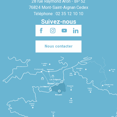
28 rue Raymond Aron - BP 52
76824 Mont-Saint-Aignan Cedex
Téléphone : 02 35 12 10 10
Suivez-nous
Nous contacter
Londres
3h30
Bruxelles
Portsmouth
Newhaven
Bonn
3h
5h
Lille
2h30
Le Tréport
Dieppe
Luxembourg
Beauvais
4h
Le Havre
1h
Reims
2h45
Rouen
Paris
1h30
Rennes
2h30
Tours
3h