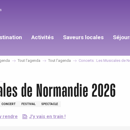
s
stination
Activités
Saveurs locales
Séjour
genda
Tout l’agenda
Tout l’agenda
Concerts : Les Musicales de 
..
cales de Normandie 2026
CONCERT
FESTIVAL
SPECTACLE
y rendre
J'y vais en train !