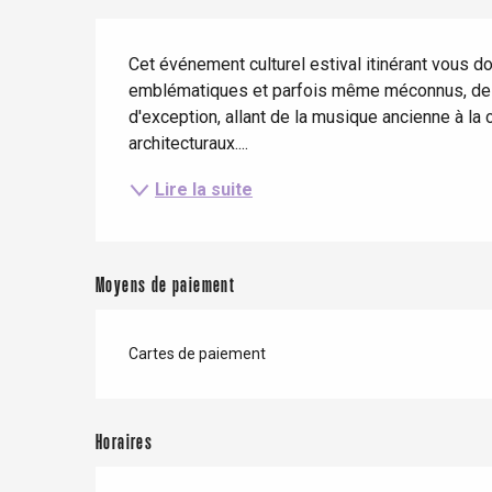
Séjours en train
Quand il pleut
Restaurants avec vue
Description
Séjours à vélo
Cet événement culturel estival itinérant vous d
Avec les enfants
emblématiques et parfois même méconnus, de t
Entre amis
d'exception, allant de la musique ancienne à la
architecturaux....
Lire la suite
Le Tr
Moyens de paiement
Eu
Cartes de paiement
Criel-sur-Mer
Blangy-s
Dieppe
Horaires
Offranville