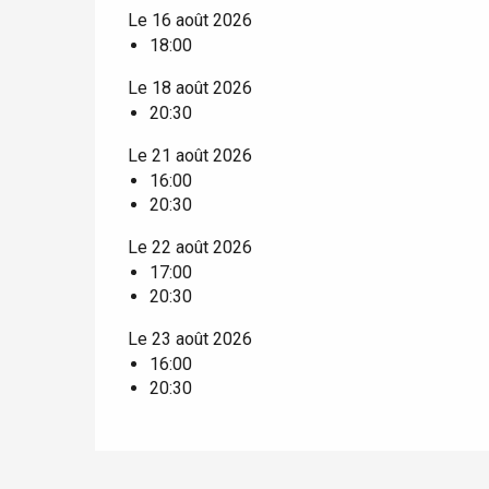
t-Valery-en-Caux
Le 16 août 2026
er
18:00
Le 18 août 2026
e
20:30
Neufchâtel-en-Bray
Doudeville
Le 21 août 2026
Val-de-Scie
16:00
20:30
etot
Forges-les-
Le 22 août 2026
Clères
17:00
Buchy
20:30
en-Seine
Duclair
Le 23 août 2026
Rouen
16:00
20:30