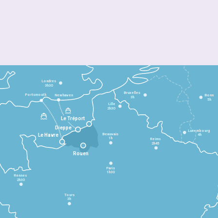
Londres
3h30
Bruxelles
Portsmouth
Newhaven
Bonn
3h
5h
Lille
2h30
Le Tréport
Dieppe
Luxembourg
Beauvais
4h
Le Havre
1h
Reims
2h45
Rouen
Paris
1h30
Rennes
2h30
Tours
3h