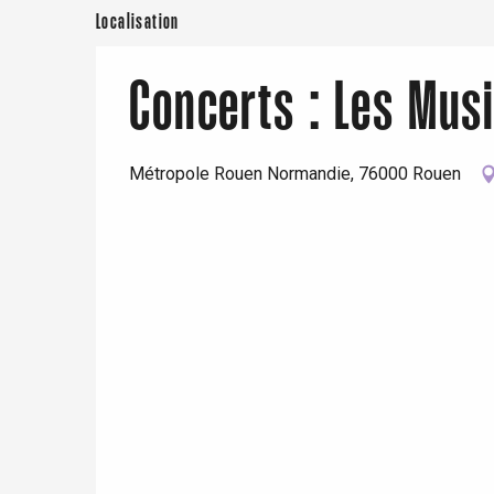
Paris 1h30
Localisation
Concerts : Les Mus
Métropole Rouen Normandie, 76000 Rouen
re
éjour