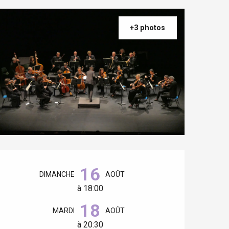
+3 photos
Ouverture et coordonnées
16
DIMANCHE
AOÛT
à 18:00
18
MARDI
AOÛT
à 20:30