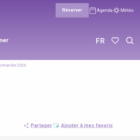
Réserver
Agenda
Météo
ner
FR
Rech
Voir les favor
Normandie 2026
Ajouter aux favoris
Partager
Ajouter à mes favoris