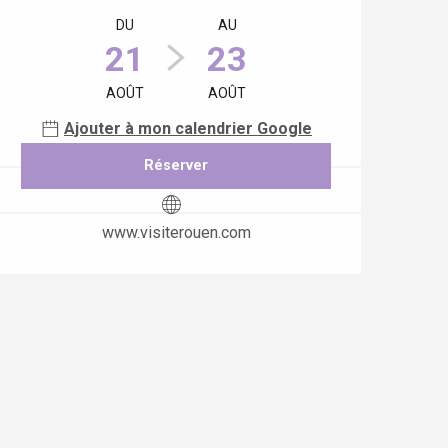
DU
AU
21
23
AOÛT
AOÛT
Ajouter à mon calendrier Google
Réserver
www.visiterouen.com