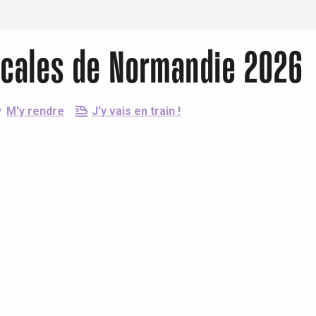
icales de Normandie 2026
M'y rendre
J'y vais en train !