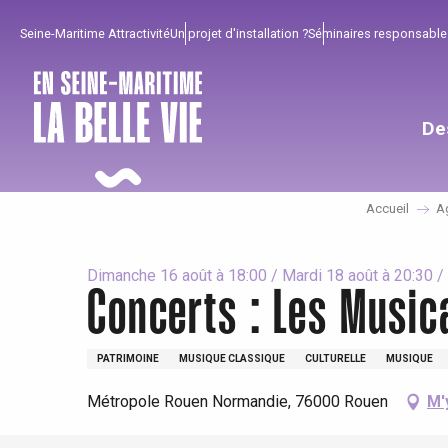
Aller
Seine-Maritime Attractivité
Un projet d'installation ?
Séminaires responsable
au
contenu
principal
De
Accueil
A
Dimanche 16 août à 18:00 / Mardi 18 août à 20:30 / .
Concerts : Les Musi
Pour profiter
Incontournables
Bien de chez nous !
PATRIMOINE
MUSIQUE CLASSIQUE
CULTURELLE
MUSIQUE
Métropole Rouen Normandie, 76000 Rouen
M'
Tout l'agenda
Lieux branchés
Séjours en bord de
mer
Eté
Meilleurs brunch