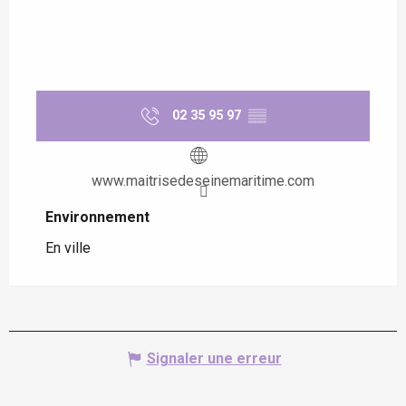
02 35 95 97
▒▒
www.maitrisedeseinemaritime.com
Environnement
Environnement
En ville
Signaler une erreur