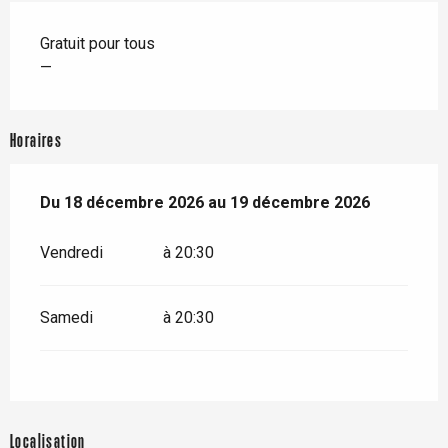
Gratuit pour tous
—
Horaires
Du
Du
18 décembre 2026
18 décembre 2026
au
au
19 décembre 2026
19 décembre 2026
Vendredi
à 20:30
Samedi
à 20:30
Localisation