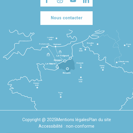
Nous contacter
Londres
3h30
Bruxelles
Portsmouth
Newhaven
Bonn
3h
5h
Lille
2h30
Le Tréport
Dieppe
Luxembourg
Beauvais
4h
Le Havre
1h
Reims
2h45
Rouen
Paris
1h30
Rennes
2h30
Tours
3h
Copyright @ 2025
Mentions légales
Plan du site
Accessibilité : non-conforme