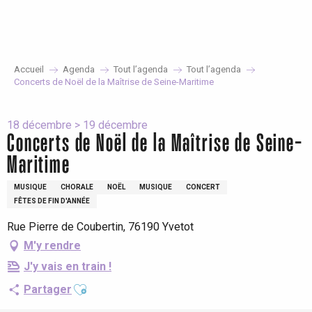
Aller
au
contenu
principal
Accueil
Agenda
Tout l’agenda
Tout l’agenda
Concerts de Noël de la Maîtrise de Seine-Maritime
18 décembre > 19 décembre
Concerts de Noël de la Maîtrise de Seine-
Maritime
MUSIQUE
CHORALE
NOËL
MUSIQUE
CONCERT
FÊTES DE FIN D'ANNÉE
Rue Pierre de Coubertin, 76190 Yvetot
M'y rendre
J'y vais en train !
Ajouter aux favoris
Partager