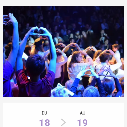
Ouverture et coordonnées
DU
AU
18
19