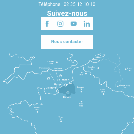
Téléphone : 02 35 12 10 10
Suivez-nous
Nous contacter
Londres
3h30
Bruxelles
Portsmouth
Newhaven
Bonn
3h
5h
Lille
2h30
Le Tréport
Dieppe
Luxembourg
Beauvais
4h
Le Havre
1h
Reims
2h45
Rouen
Paris
1h30
Rennes
2h30
Tours
3h