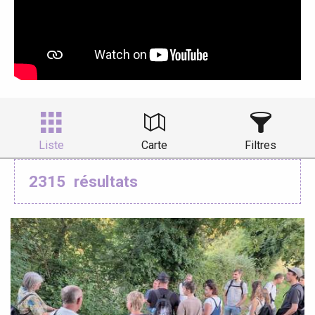
Liste
Carte
Filtres
2315
résultats