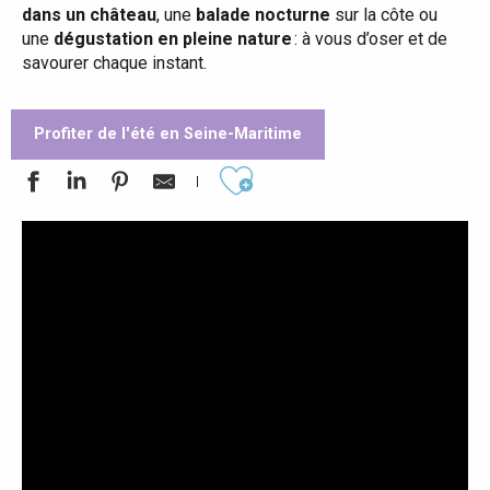
dans un château
, une
balade nocturne
sur la côte ou
une
dégustation en pleine nature
: à vous d’oser et de
savourer chaque instant.
Profiter de l'été en Seine-Maritime
Ajouter aux favoris