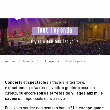
Aller
au
contenu
principal
Tout l'agenda
il y en a pour tous les goûts
Accueil
Agenda
Tout l’agenda
Tout l’agenda
Concerts
et
spectacles
à travers le territoire,
expositions
qui fascinent,
visites guidées
pour les
curieux, ou encore
foires et fêtes de villages aux mille
saveurs
… Impossible de s’ennuyer !
Et si vous sortiez des sentiers battus ? Un
escape game