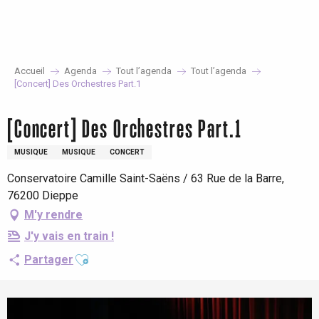
Aller
au
contenu
principal
Accueil
Agenda
Tout l’agenda
Tout l’agenda
[Concert] Des Orchestres Part.1
[Concert] Des Orchestres Part.1
MUSIQUE
MUSIQUE
CONCERT
Conservatoire Camille Saint-Saëns / 63 Rue de la Barre,
76200 Dieppe
M'y rendre
J'y vais en train !
Ajouter aux favoris
Partager