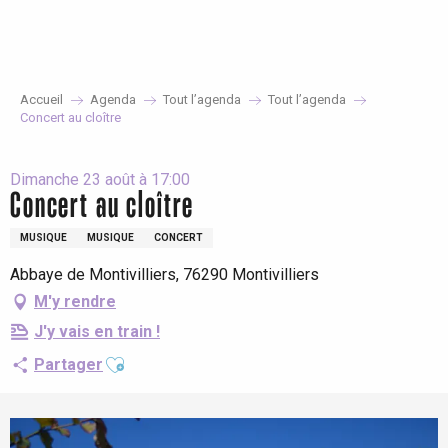
Aller
au
contenu
principal
Accueil
Agenda
Tout l’agenda
Tout l’agenda
Concert au cloître
Dimanche 23 août à 17:00
Concert au cloître
MUSIQUE
MUSIQUE
CONCERT
Abbaye de Montivilliers, 76290 Montivilliers
M'y rendre
J'y vais en train !
Ajouter aux favoris
Partager