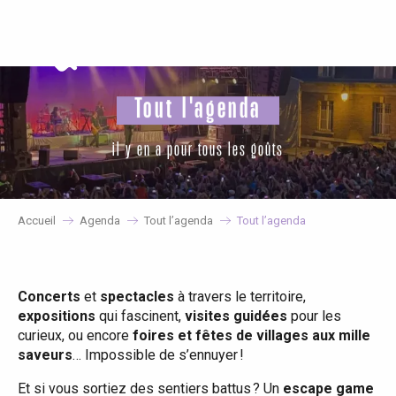
Aller
au
contenu
principal
Tout l'agenda
il y en a pour tous les goûts
Accueil
Agenda
Tout l’agenda
Tout l’agenda
Concerts
et
spectacles
à travers le territoire,
expositions
qui fascinent,
visites guidées
pour les
curieux, ou encore
foires et fêtes de villages aux mille
saveurs
… Impossible de s’ennuyer !
Et si vous sortiez des sentiers battus ? Un
escape game