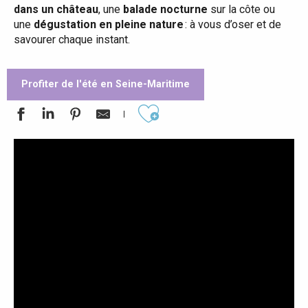
dans un château
, une
balade nocturne
sur la côte ou
une
dégustation en pleine nature
: à vous d’oser et de
savourer chaque instant.
Profiter de l'été en Seine-Maritime
Ajouter aux favoris