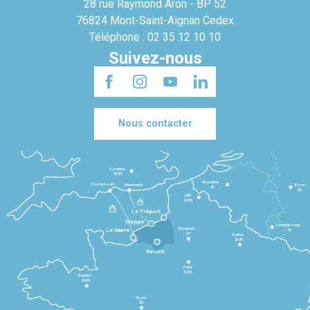
28 rue Raymond Aron - BP 52
76824 Mont-Saint-Aignan Cedex
Téléphone : 02 35 12 10 10
Suivez-nous
Nous contacter
Londres
3h30
Bruxelles
Portsmouth
Newhaven
Bonn
3h
5h
Lille
2h30
Le Tréport
Dieppe
Luxembourg
Beauvais
4h
Le Havre
1h
Reims
2h45
Rouen
Paris
1h30
Rennes
2h30
Tours
3h