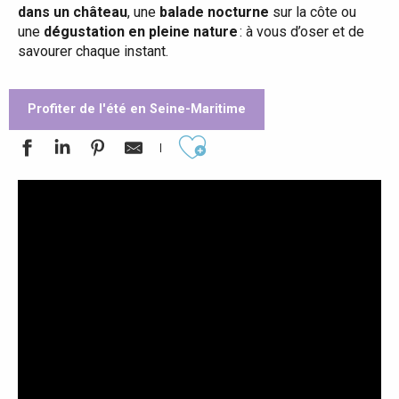
dans un château
, une
balade nocturne
sur la côte ou
une
dégustation en pleine nature
: à vous d’oser et de
savourer chaque instant.
Profiter de l'été en Seine-Maritime
Ajouter aux favoris