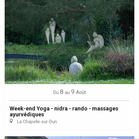
8
9
Août
Du
au
Week-end Yoga - nidra - rando - massages
ayurvédiques
La Chapelle-sur-Dun