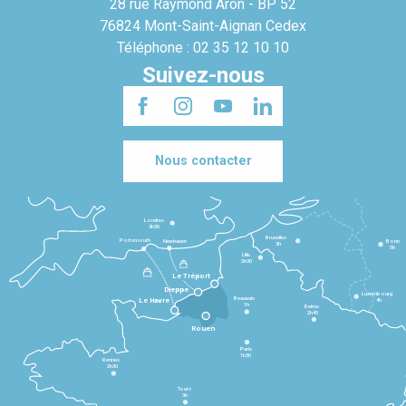
28 rue Raymond Aron - BP 52
76824 Mont-Saint-Aignan Cedex
Téléphone : 02 35 12 10 10
Suivez-nous
Nous contacter
Londres
3h30
Bruxelles
Portsmouth
Newhaven
Bonn
3h
5h
Lille
2h30
Le Tréport
Dieppe
Luxembourg
Beauvais
4h
Le Havre
1h
Reims
2h45
Rouen
Paris
1h30
Rennes
2h30
Tours
3h