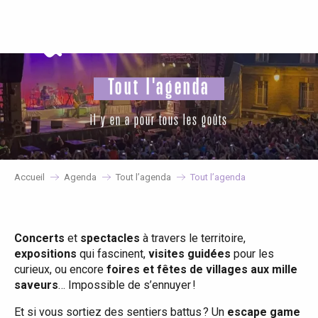
Aller
au
contenu
principal
Tout l'agenda
il y en a pour tous les goûts
Accueil
Agenda
Tout l’agenda
Tout l’agenda
Concerts
et
spectacles
à travers le territoire,
expositions
qui fascinent,
visites guidées
pour les
curieux, ou encore
foires et fêtes de villages aux mille
saveurs
… Impossible de s’ennuyer !
Et si vous sortiez des sentiers battus ? Un
escape game