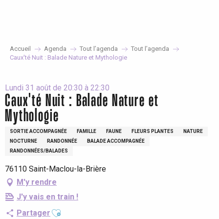
Aller
au
contenu
principal
Accueil
Agenda
Tout l’agenda
Tout l’agenda
Caux'té Nuit : Balade Nature et Mythologie
Lundi 31 août de 20:30 à 22:30
Caux'té Nuit : Balade Nature et
Mythologie
SORTIE ACCOMPAGNÉE
FAMILLE
FAUNE
FLEURS PLANTES
NATURE
NOCTURNE
RANDONNÉE
BALADE ACCOMPAGNÉE
RANDONNÉES/BALADES
76110 Saint-Maclou-la-Brière
M'y rendre
J'y vais en train !
Ajouter aux favoris
Partager