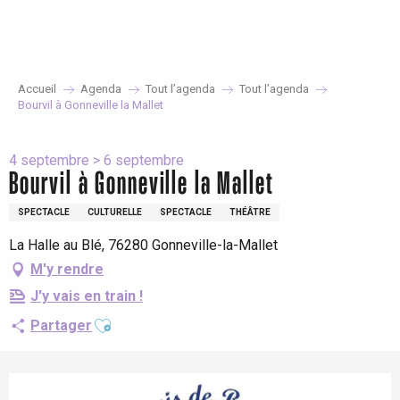
Aller
au
contenu
principal
Accueil
Agenda
Tout l’agenda
Tout l’agenda
Bourvil à Gonneville la Mallet
4 septembre > 6 septembre
Bourvil à Gonneville la Mallet
SPECTACLE
CULTURELLE
SPECTACLE
THÉÂTRE
La Halle au Blé, 76280 Gonneville-la-Mallet
M'y rendre
J'y vais en train !
Ajouter aux favoris
Partager