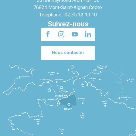
28 rue Raymond Aron - BP 52
76824 Mont-Saint-Aignan Cedex
Téléphone : 02 35 12 10 10
Suivez-nous
Nous contacter
Londres
3h30
Bruxelles
Portsmouth
Newhaven
Bonn
3h
5h
Lille
2h30
Le Tréport
Dieppe
Luxembourg
Beauvais
4h
Le Havre
1h
Reims
2h45
Rouen
Paris
1h30
Rennes
2h30
Tours
3h