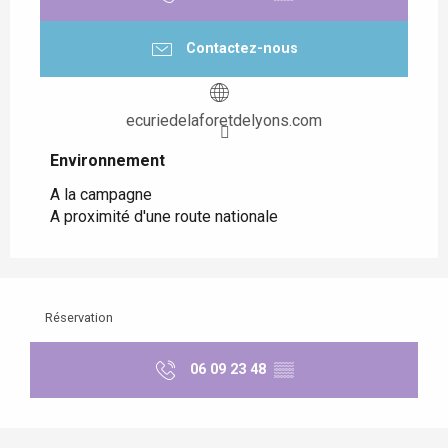
Contactez-nous
ecuriedelaforetdelyons.com
Environnement
Environnement
A la campagne
A proximité d'une route nationale
Réservation
06 09 23 48
▒▒